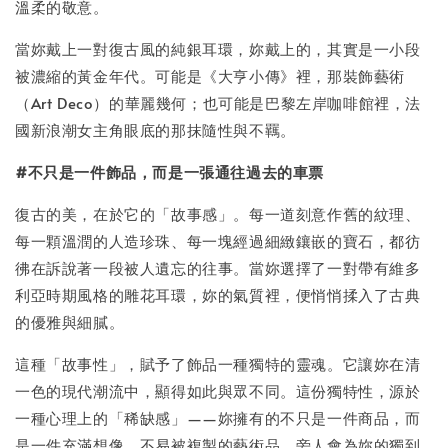
溫柔的敬意。
當妳戴上一對復古風的純銀耳環，妳戴上的，其實是一小段
被濃縮的黃金年代。可能是《大亨小傳》裡，那裝飾藝術
（Art Deco）的華麗幾何；也可能是巴黎左岸咖啡館裡，法
國新浪潮女主角眼底的那抹隨性與不羈。
#不只是一件飾品，而是一張通往過去的車票
復古的美，在於它的「故事感」。每一道刻意作舊的紋理、
每一顆溫潤的人造珍珠、每一塊經過細緻鑲嵌的寶石，都彷
彿在訴說著一段被人遺忘的往事。當妳選擇了一對帶有維多
利亞時期風格的雕花耳環，妳的氣質裡，便悄悄揉入了古典
的優雅與細膩。
這種「故事性」，賦予了飾品一種獨特的靈魂。它讓妳在清
一色的現代潮流中，顯得如此與眾不同。這份獨特性，源於
一種心理上的「稀缺感」——妳擁有的不只是一件商品，而
是一件充滿想像、不易被複製的藝術品。旁人會為妳的獨到