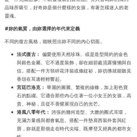
品味所吸引，好奇妳是個什麼樣的女孩，有著怎樣迷人的老
靈魂。
#妳的氣質，由妳選擇的年代來定義
不同的復古風格，能映照出妳不同的內心切面。
法式復古：
偏愛使用天然珍珠、或是造型簡約的金色
與銀色金屬。它不過度裝飾，卻在細節處流露慵懶與自
信。搭配一件方領碎花洋裝或條紋衫，妳彷彿就能聽見
香頌在耳邊輕輕響起。
宮廷巴洛克：
華麗的圖騰、繁複的線條，加上彩色寶
石的點綴。它適合那些內心住著一位小女王的女孩，高
貴、神秘，且從不畏懼展現自己的光芒。
港風八零年代：
誇張的幾何造型、大膽的圈式耳環，
充滿力量感與都會氣息。搭配一件墊肩西裝外套與紅
唇，妳就是那個走在時代尖端、既摩登又經典的都市女
性。