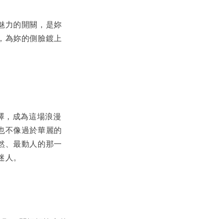
魅力的開關，是妳
，為妳的側臉鍍上
澤，成為這場浪漫
也不像過於華麗的
然、最動人的那一
迷人。