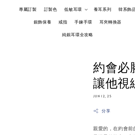
專屬訂製
訂製色
低敏耳環
養耳系列
韓系飾
銀飾保養
戒指
手鍊手環
耳夾轉換器
純銀耳環全攻略
約會必
讓他視
JUN 12, 25
分享
親愛的，在約會前