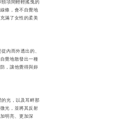
妳頸項間輕輕搖曳的
的線條，會不自覺地
，充滿了女性的柔美
是從內而外透出的、
不自覺地散發出一種
心防，讓他覺得與妳
裡的光，以及耳畔那
絲微光，並將其反射
更加明亮、更加深