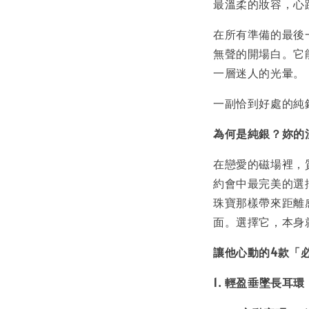
最溫柔的妝容，心
在所有準備的最後
無聲的開場白。它
一層迷人的光暈。
一副恰到好處的純
為何是純銀？妳的
在戀愛的磁場裡，
約會中最完美的選
珠寶那樣帶來距離
面。選擇它，本身
讓他心動的4款「
1. 輕盈垂墜長耳