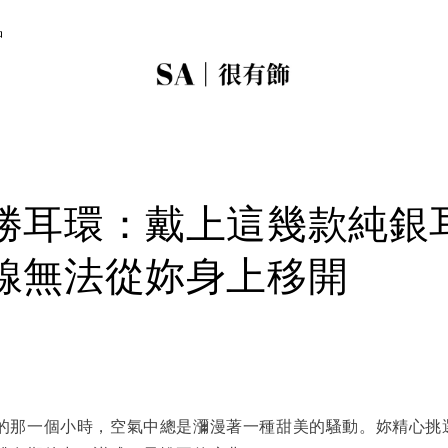
品
勝耳環：戴上這幾款純銀
線無法從妳身上移開
的那一個小時，空氣中總是瀰漫著一種甜美的騷動。妳精心挑