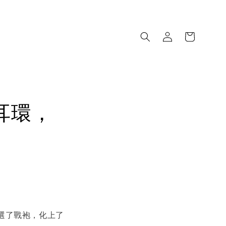
耳環，
選了戰袍，化上了