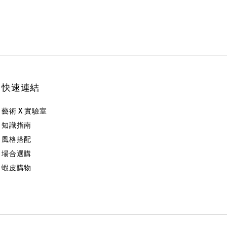
快速連結
藝術 X 實驗室
知識指南
風格搭配
場合選購
蝦皮購物