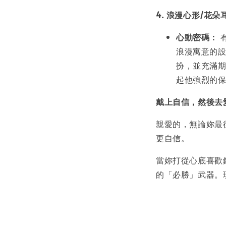
4. 浪漫心形/花
心動密碼：
浪漫寓意的
扮，並充滿
起他強烈的
戴上自信，然後去
親愛的，無論妳最
更自信。
當妳打從心底喜歡
的「必勝」武器。