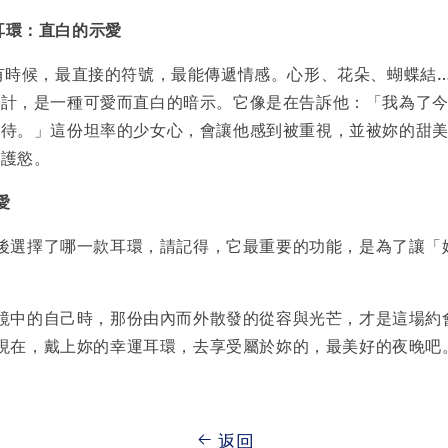
朵耳環：直白的示愛
有時候，最直接的符號，最能傳遞情感。心形、花朵、蝴蝶結
設計，是一種可愛而直白的暗示。它像是在告訴他：「我為了
期待。」這份坦率的少女心，會讓他感到被重視，並被妳的甜
保護慾。
愛
後選擇了哪一款耳環，請記得，它最重要的功能，是為了讓「
鏡中的自己時，那份由內而外散發的從容與光芒，才是這場約
現在，戴上妳的幸運耳環，去享受屬於妳的，最美好的夜晚吧
返回