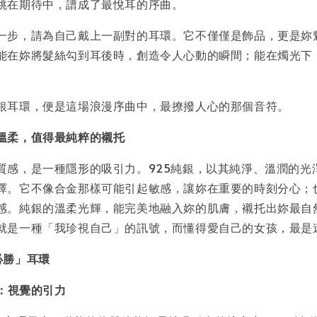
跳在期待中，譜成了最悅耳的序曲。
一步，請為自己戴上一副對的耳環。它不僅僅是飾品，更是妳
能在妳將髮絲勾到耳後時，創造令人心動的瞬間；能在燭光下
銀耳環，便是這場浪漫序曲中，最撩撥人心的那個音符。
溫柔，值得最純粹的襯托
質感，是一種隱形的吸引力。925純銀，以其純淨、溫潤的光
擇。它不像合金那樣可能引起敏感，讓妳在重要的時刻分心；
感。純銀的溫柔光輝，能完美地融入妳的肌膚，襯托出妳最自
就是一種「我珍視自己」的訊號，而懂得愛自己的女孩，最是
必勝」耳環
環：視覺的引力