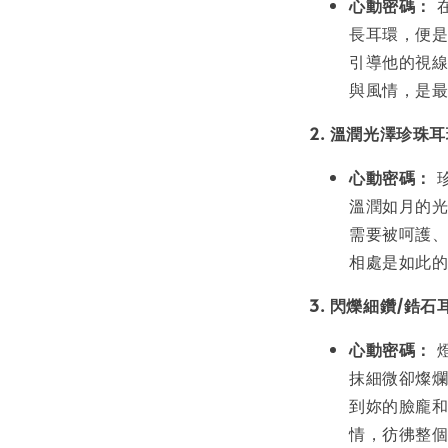
心動密碼：
長耳環，便
引導他的視
與風情，是
2. 溫潤光澤珍珠
心動密碼：
溫潤如月的
需要被呵護
相處是如此
3. 閃爍細鑽/鋯
心動密碼：
抹細微卻燦
到妳的臉龐
情，彷彿整