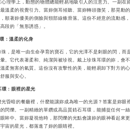
在心理學上，動態的物體總能輕易地吸引人的注意力。一副在
是最溫柔的視覺引力。當妳側耳傾聽、當妳轉頭微笑，那晃動
線，順著妳優美的側臉與頸部線條滑落。這份不經意的流動感
最高段的「無形誘惑」。
耳環：溫柔的化身
珍珠，是唯一由生命孕育的寶石，它的光澤不是刺眼的閃，而
光暈。它代表著柔和、純潔與被珍視。戴上珍珠耳環的妳，會
、溫柔無害的氣質。這份沒有攻擊性的美，能輕易卸下對方的
的舒服與安心。
石耳環：眼裡的星光
燈光昏暗的餐廳裡，什麼能讓妳成為唯一的光源？答案是妳眼
爛的閃爍。一副精緻的單鑽或高品質鋯石耳環，能捕捉任何一
和眼眸中。當妳凝視他時，那閃爍的光點會讓妳的眼神看起來
個宇宙的星光，都落進了妳的眼睛裡。