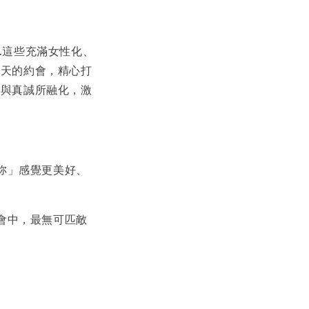
…這些充滿女性化、
今天的約會，精心打
美與真誠所融化，激
妳」感覺更美好、
會中，最無可匹敵
。