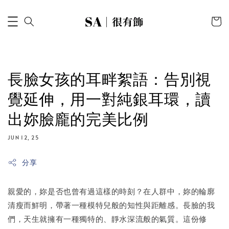
長臉女孩的耳畔絮語：告別視
覺延伸，用一對純銀耳環，讀
出妳臉龐的完美比例
JUN 12, 25
分享
親愛的，妳是否也曾有過這樣的時刻？在人群中，妳的輪廓
清瘦而鮮明，帶著一種模特兒般的知性與距離感。長臉的我
們，天生就擁有一種獨特的、靜水深流般的氣質。這份修