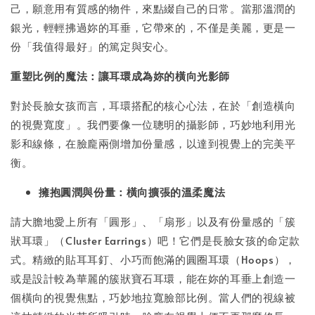
己，願意用有質感的物件，來點綴自己的日常。當那溫潤的
銀光，輕輕拂過妳的耳垂，它帶來的，不僅是美麗，更是一
份「我值得最好」的篤定與安心。
重塑比例的魔法：讓耳環成為妳的橫向光影師
對於長臉女孩而言，耳環搭配的核心心法，在於「創造橫向
的視覺寬度」。我們要像一位聰明的攝影師，巧妙地利用光
影和線條，在臉龐兩側增加份量感，以達到視覺上的完美平
衡。
擁抱圓潤與份量：橫向擴張的溫柔魔法
請大膽地愛上所有「圓形」、「扇形」以及有份量感的「簇
狀耳環」（Cluster Earrings）吧！它們是長臉女孩的命定款
式。精緻的貼耳耳釘、小巧而飽滿的圓圈耳環（Hoops），
或是設計較為華麗的簇狀寶石耳環，能在妳的耳垂上創造一
個橫向的視覺焦點，巧妙地拉寬臉部比例。當人們的視線被