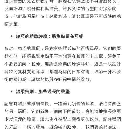
這抹精緻的光芒所吸引時，臉龐在視覺上便不再那麼修長，
反而增添了幾分柔和與甜美。許多資深的造型師都深諳此
道，他們為明星打造上鏡妝容時，這類耳環是不可或缺的點
睛之筆。
短巧的精緻詩篇：將焦點留在耳畔
短款、精巧的耳環，是妳衣櫥裡必備的百搭單品。它們的優
點在於，能將視覺重點牢牢地鎖定在臉龐的中上部，避免了
不必要的向下拉伸。無論是經典的珍珠耳釘，還是一枚設計
獨特的異材質短耳環，都能為妳的日常穿搭，增添一抹不張
揚的精緻感，讓妳的氣質在細節中悄然綻放。
溫柔告別：那些過長的垂墜
請暫時將那些細細長長、一路垂到鎖骨的耳環，放進首飾盒
的另一層吧。它們就像一個向下的箭頭，會無情地拉長妳原
本就清瘦的臉龐，讓比例在視覺上顯得更加狹長。記住我們
的咒語：「橫向發展，避免縱向延伸」。我們要的是加法，