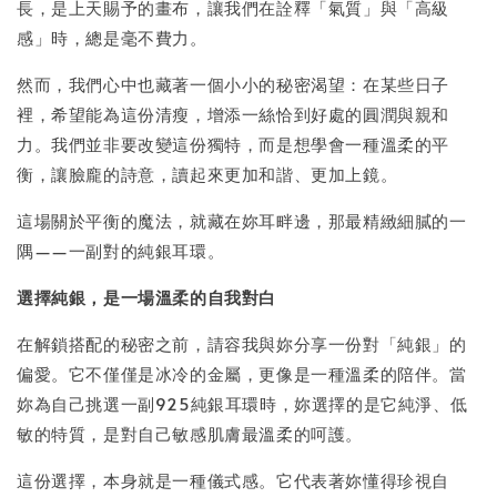
長，是上天賜予的畫布，讓我們在詮釋「氣質」與「高級
感」時，總是毫不費力。
然而，我們心中也藏著一個小小的秘密渴望：在某些日子
裡，希望能為這份清瘦，增添一絲恰到好處的圓潤與親和
力。我們並非要改變這份獨特，而是想學會一種溫柔的平
衡，讓臉龐的詩意，讀起來更加和諧、更加上鏡。
這場關於平衡的魔法，就藏在妳耳畔邊，那最精緻細膩的一
隅——一副對的純銀耳環。
選擇純銀，是一場溫柔的自我對白
在解鎖搭配的秘密之前，請容我與妳分享一份對「純銀」的
偏愛。它不僅僅是冰冷的金屬，更像是一種溫柔的陪伴。當
妳為自己挑選一副925純銀耳環時，妳選擇的是它純淨、低
敏的特質，是對自己敏感肌膚最溫柔的呵護。
這份選擇，本身就是一種儀式感。它代表著妳懂得珍視自