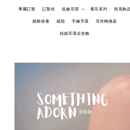
專屬訂製
訂製色
低敏耳環
養耳系列
韓系飾
銀飾保養
戒指
手鍊手環
耳夾轉換器
純銀耳環全攻略