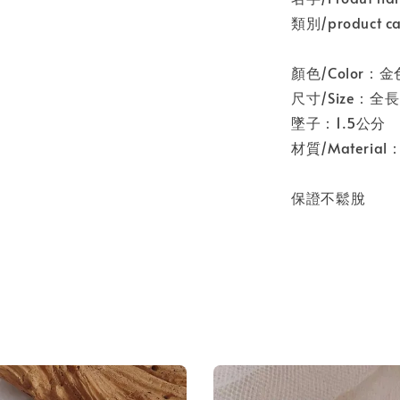
類別/product 
顏色/Color：金
尺寸/Size：全
墜子：1.5公分
材質/Materia
保證不鬆脫