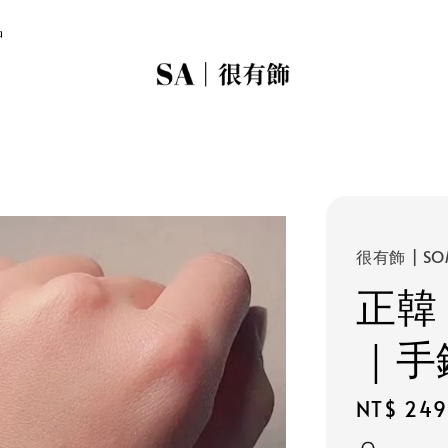
品
很有飾 | SO
正韓
｜手
Regular
NT$ 249
price