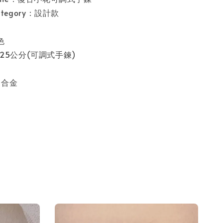
category：設計款
色
長25公分(可調式手鍊)
l：合金