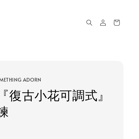
METHING ADORN
『復古小花可調式』
鍊