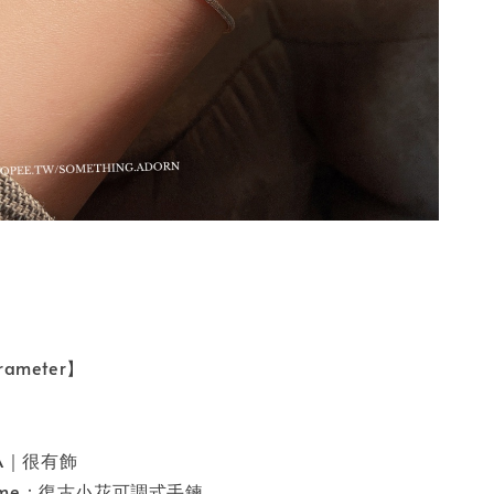
ameter】
SA｜很有飾
 name：復古小花可調式手鍊