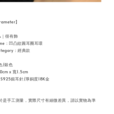
ameter】
SA｜很有飾
 name：凹凸紋圓耳圈耳環
category：經典款
金色/銀色
cm x 寬1.5cm
l：S925銀耳針/厚銅度18K金
於是手工測量，實際尺寸有細微差異，請以實物為準