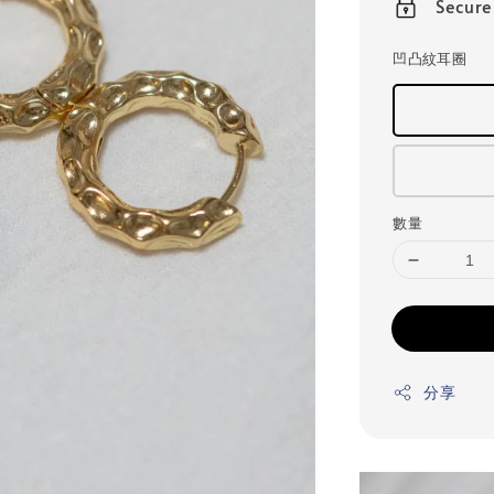
Secur
凹凸紋耳圈
數量
分享