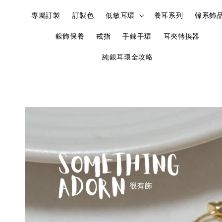
專屬訂製
訂製色
低敏耳環
養耳系列
韓系飾
銀飾保養
戒指
手鍊手環
耳夾轉換器
純銀耳環全攻略