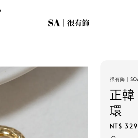
品
很有飾 | SO
正韓
環
Regular
NT$ 329
price