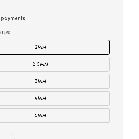
e payments
球耳環
2MM
2.5MM
3MM
4MM
5MM