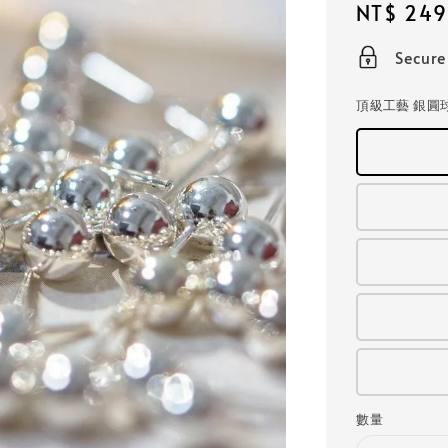
Regular
NT$ 249
price
Secur
頂級工藝 銀圓
數量