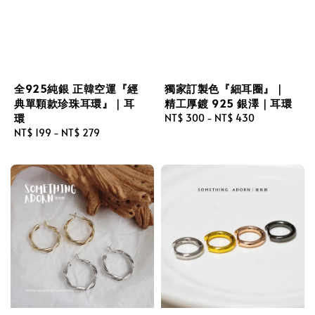
全925純銀 正韓空運『經
獨家訂製色『細耳圈』｜
典單顆款珍珠耳環』｜耳
精工厚鍍 925 銀澤｜耳環
環
Regular
NT$ 300
-
NT$ 430
Regular
NT$ 199
-
NT$ 279
price
price