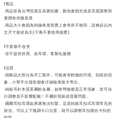
❗實品
‧商品皆為台灣現貨且為實拍圖，顏色會因光源及亮度調整與
實體有些微差異
‧商品大小會因為拍攝角度視覺上會有所不相同，請務必以內
文尺寸敘述為主(千萬不要使用感覺)
❗不客製不改夾
‧皆不提供拆買、改耳環、客製化服務
❗品質
‧因飾品大部分為手工製作，可能會有輕微的凹痕、刮痕的現
象，小幫手出貨前都會仔細檢查後才寄出。
‧純銀耳針本質系屬軟金屬，如有彎曲都是正常現象，皆可自
行調整並不影響配戴！不屬於瑕疵或質量問題。
‧圓圈耳扣耳環如果遇無法扣緊，這是純銀耳扣式耳環常見的
狀況。可以上下微調卡口位置，就可以調整耳扣開合卡扣的
鬆緊。