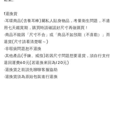
❗退換貨
‧耳環商品(含養耳棒)屬私人貼身物品，考量衛生問題，不適
用七天鑑賞期，購買時請確認好尺寸再做購買！
‧商品不能因「尺寸不合」或「商品不如預期（不喜歡）」而
退貨(尺寸請看清楚喔～)
‧非瑕疵問題恕不退換
‧其他產品(手鍊、戒指)若因尺寸問題想要退貨，須自行支付
退回運費60元(若退換來回為120元)
‧退換貨之前請先聊聊客服協助
‧退換貨須為原始包裝進行退換