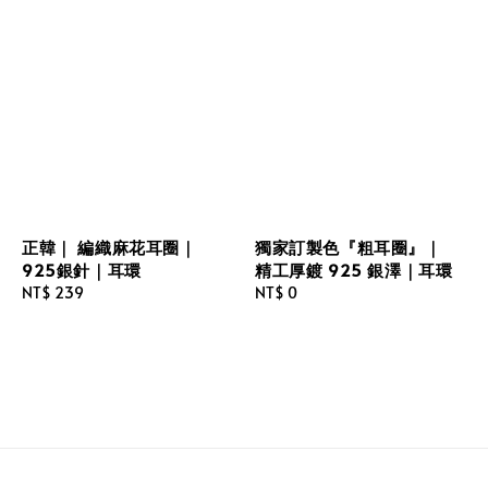
正韓｜ 編織麻花耳圈｜
獨家訂製色『粗耳圈』｜
925銀針｜耳環
精工厚鍍 925 銀澤｜耳環
Regular
NT$ 239
Regular
NT$ 0
price
price