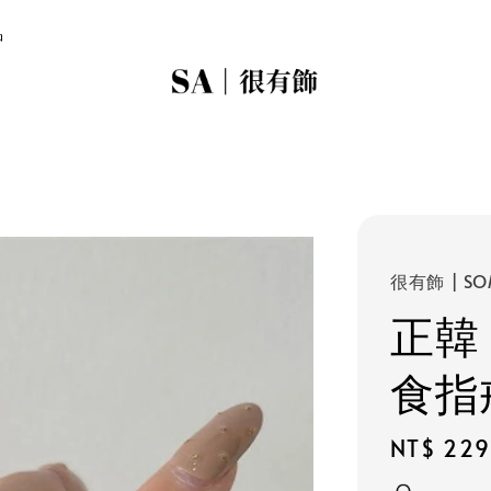
品
很有飾 | SO
正韓
食指
Regular
NT$ 229
price