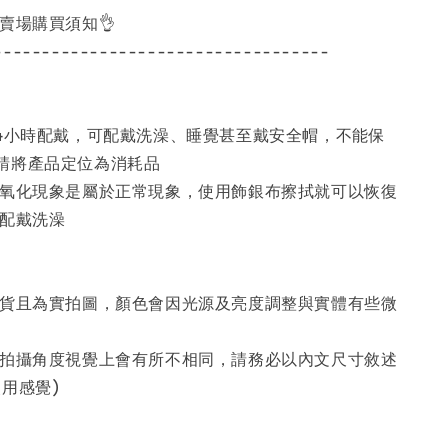
讀賣場購買須知👌
-----------------------------------
24小時配戴，可配戴洗澡、睡覺甚至戴安全帽，不能保
請將產品定位為消耗品
現氧化現象是屬於正常現象，使用飾銀布擦拭就可以恢復
議配戴洗澡
現貨且為實拍圖，顏色會因光源及亮度調整與實體有些微
為拍攝角度視覺上會有所不相同，請務必以內文尺寸敘述
用感覺)