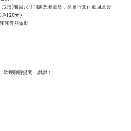
鍊、戒指)若因尺寸問題想要退貨，須自行支付退回運費
為120元)
先聊聊客服協助
題，歡迎聊聊提問，謝謝！