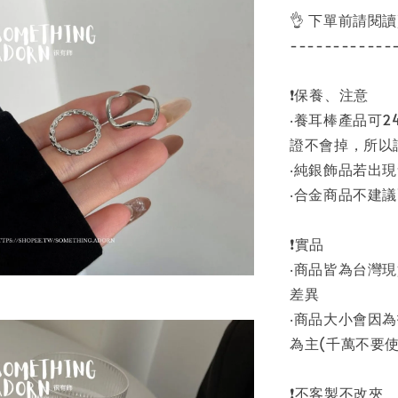
👌 下單前請閱
------------
❗保養、注意
‧養耳棒產品可
證不會掉，所以
‧純銀飾品若出
‧合金商品不建
❗實品
‧商品皆為台灣
差異
‧商品大小會因
為主(千萬不要使
❗不客製不改夾