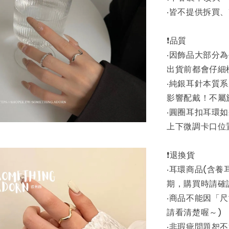
‧皆不提供拆買
❗品質
‧因飾品大部分
出貨前都會仔細
‧純銀耳針本質
影響配戴！不屬
‧圓圈耳扣耳環
上下微調卡口位
❗退換貨
‧耳環商品(含
期，購買時請確
‧商品不能因「
請看清楚喔～)
‧非瑕疵問題恕