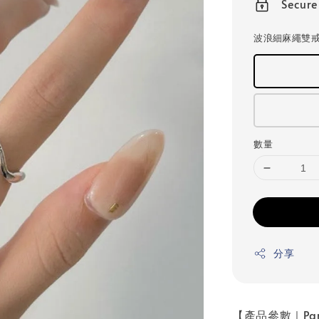
Secur
波浪細麻繩雙
數量
分享
【產品參數｜Par