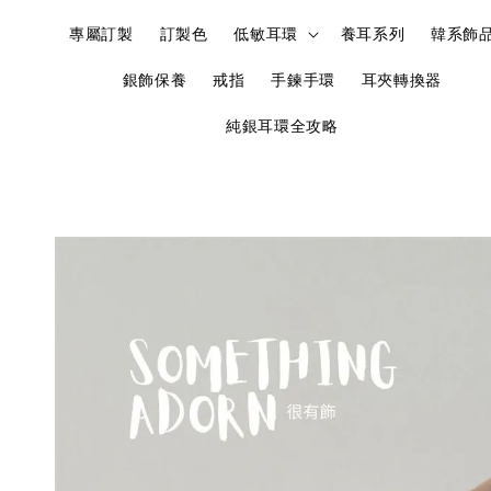
專屬訂製
訂製色
低敏耳環
養耳系列
韓系飾
銀飾保養
戒指
手鍊手環
耳夾轉換器
純銀耳環全攻略