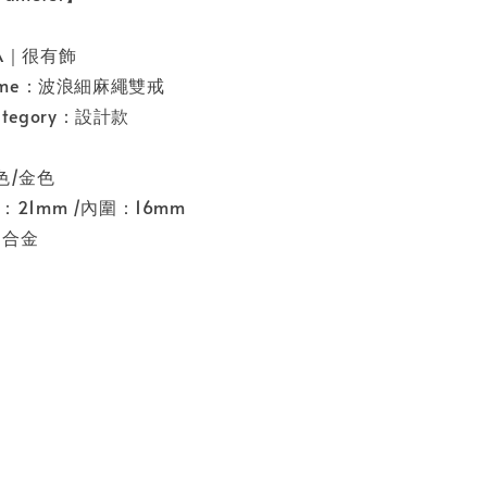
SA｜很有飾
 name：波浪細麻繩雙戒
category：設計款
銀色/金色
圍：21mm /內圍：16mm
l：合金