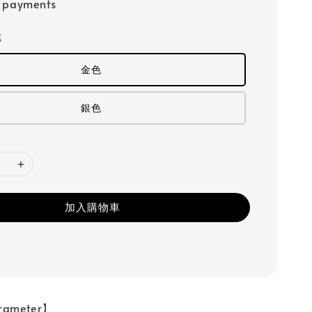
e payments
戒
金色
銀色
加入購物車
ameter】