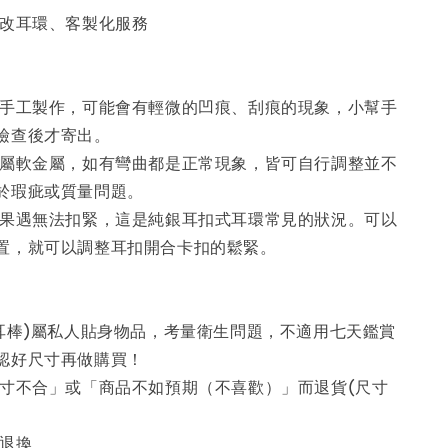
、改耳環、客製化服務
為手工製作，可能會有輕微的凹痕、刮痕的現象，小幫手
檢查後才寄出。
系屬軟金屬，如有彎曲都是正常現象，皆可自行調整並不
於瑕疵或質量問題。
如果遇無法扣緊，這是純銀耳扣式耳環常見的狀況。可以
置，就可以調整耳扣開合卡扣的鬆緊。
養耳棒)屬私人貼身物品，考量衛生問題，不適用七天鑑賞
認好尺寸再做購買！
尺寸不合」或「商品不如預期（不喜歡）」而退貨(尺寸
不退換