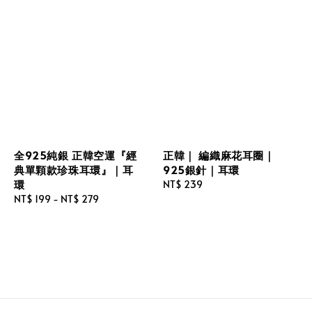
全925純銀 正韓空運『經
正韓｜ 編織麻花耳圈｜
典單顆款珍珠耳環』｜耳
925銀針｜耳環
環
Regular
NT$ 239
Regular
NT$ 199
-
NT$ 279
price
price