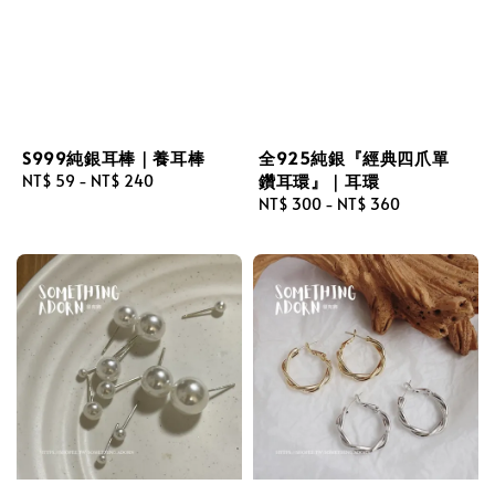
S999純銀耳棒｜養耳棒
全925純銀『經典四爪單
鑽耳環』｜耳環
Regular
NT$ 59
-
NT$ 240
price
Regular
NT$ 300
-
NT$ 360
price