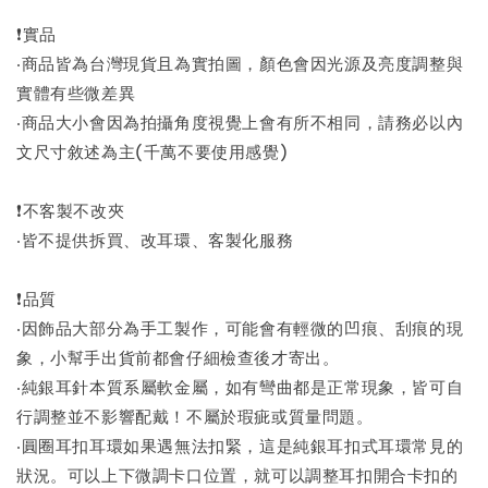
❗實品
‧商品皆為台灣現貨且為實拍圖，顏色會因光源及亮度調整與
實體有些微差異
‧商品大小會因為拍攝角度視覺上會有所不相同，請務必以內
文尺寸敘述為主(千萬不要使用感覺)
❗不客製不改夾
‧皆不提供拆買、改耳環、客製化服務
❗品質
‧因飾品大部分為手工製作，可能會有輕微的凹痕、刮痕的現
象，小幫手出貨前都會仔細檢查後才寄出。
‧純銀耳針本質系屬軟金屬，如有彎曲都是正常現象，皆可自
行調整並不影響配戴！不屬於瑕疵或質量問題。
‧圓圈耳扣耳環如果遇無法扣緊，這是純銀耳扣式耳環常見的
狀況。可以上下微調卡口位置，就可以調整耳扣開合卡扣的