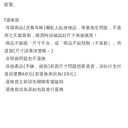
鬆緊。
❗退換貨
‧耳環商品(含養耳棒)屬私人貼身物品，考量衛生問題，不適
用七天鑑賞期，購買時請確認好尺寸再做購買！
‧商品不能因「尺寸不合」或「商品不如預期（不喜歡）」而
退貨(尺寸請看清楚喔～)
‧非瑕疵問題恕不退換
‧其他產品(手鍊、戒指)若因尺寸問題想要退貨，須自行支付
退回運費60元(若退換來回為120元)
‧退換貨之前請先聊聊客服協助
‧退換貨須為原始包裝進行退換