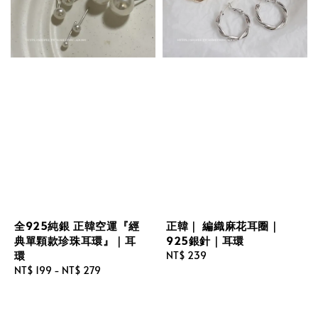
全925純銀 正韓空運『經
正韓｜ 編織麻花耳圈｜
典單顆款珍珠耳環』｜耳
925銀針｜耳環
環
Regular
NT$ 239
Regular
NT$ 199
-
NT$ 279
price
price