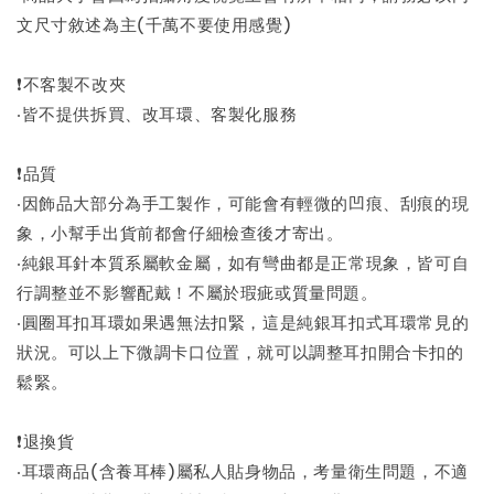
文尺寸敘述為主(千萬不要使用感覺)
❗不客製不改夾
‧皆不提供拆買、改耳環、客製化服務
❗品質
‧因飾品大部分為手工製作，可能會有輕微的凹痕、刮痕的現
象，小幫手出貨前都會仔細檢查後才寄出。
‧純銀耳針本質系屬軟金屬，如有彎曲都是正常現象，皆可自
行調整並不影響配戴！不屬於瑕疵或質量問題。
‧圓圈耳扣耳環如果遇無法扣緊，這是純銀耳扣式耳環常見的
狀況。可以上下微調卡口位置，就可以調整耳扣開合卡扣的
鬆緊。
❗退換貨
‧耳環商品(含養耳棒)屬私人貼身物品，考量衛生問題，不適