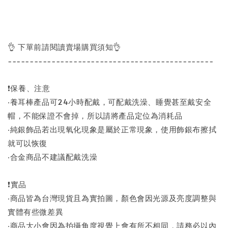
👌 下單前請閱讀賣場購買須知👌
-----------------------------------------------
❗保養、注意
‧養耳棒產品可24小時配戴，可配戴洗澡、睡覺甚至戴安全
帽，不能保證不會掉，所以請將產品定位為消耗品
‧純銀飾品若出現氧化現象是屬於正常現象，使用飾銀布擦拭
就可以恢復
‧合金商品不建議配戴洗澡
❗實品
‧商品皆為台灣現貨且為實拍圖，顏色會因光源及亮度調整與
實體有些微差異
‧商品大小會因為拍攝角度視覺上會有所不相同，請務必以內