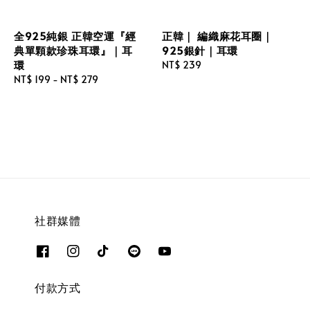
全925純銀 正韓空運『經
正韓｜ 編織麻花耳圈｜
典單顆款珍珠耳環』｜耳
925銀針｜耳環
環
Regular
NT$ 239
Regular
NT$ 199
-
NT$ 279
price
price
社群媒體
付款方式