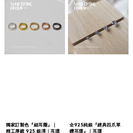
獨家訂製色『細耳圈』｜
全925純銀『經典四爪單
精工厚鍍 925 銀澤｜耳環
鑽耳環』｜耳環