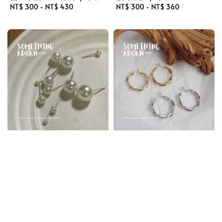
Regular
NT$ 300
-
NT$ 430
Regular
NT$ 300
-
NT$ 360
price
price