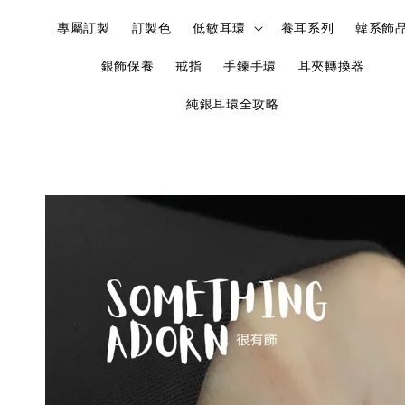
專屬訂製
訂製色
低敏耳環
養耳系列
韓系飾
銀飾保養
戒指
手鍊手環
耳夾轉換器
純銀耳環全攻略