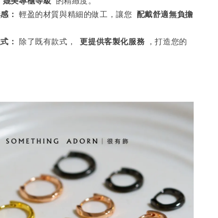
，
媲美專櫃等級
的精緻度。
無感：
輕盈的材質與精細的做工，讓您
配戴舒適無負擔
款式：
除了既有款式，
更提供客製化服務
，打造您的
。