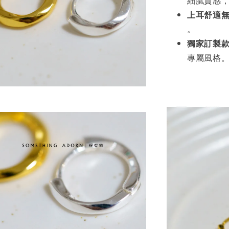
細膩質感
上耳舒適
。
獨家訂製
專屬風格