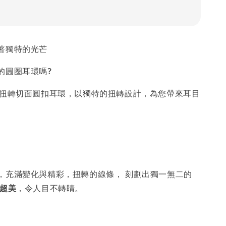
著獨特的光芒
的圓圈耳環嗎?
】扭轉切面圓扣耳環，以獨特的扭轉設計，為您帶來耳目
，充滿變化與精彩，扭轉的線條， 刻劃出獨一無二的
超美
，令人目不轉睛。