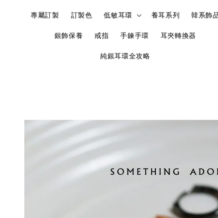
專屬訂製
訂製色
低敏耳環
養耳系列
韓系飾
銀飾保養
戒指
手鍊手環
耳夾轉換器
純銀耳環全攻略