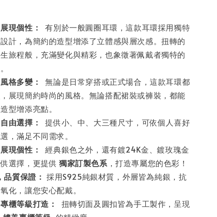
，展現個性：
有別於一般圓圈耳環，這款耳環採用獨特
面設計，為簡約的造型增添了立體感與層次感。扭轉的
人生旅程般，充滿變化與精彩，也象徵著佩戴者獨特的
力。
，風格多變：
無論是日常穿搭或正式場合，這款耳環都
入，展現簡約時尚的風格。無論搭配裙裝或褲裝，都能
體造型增添亮點。
，自由選擇：
提供小、中、大三種尺寸，可依個人喜好
挑選，滿足不同需求。
，展現個性：
經典銀色之外，還有鍍24K金、鍍玫瑰金
可供選擇，更提供
獨家訂製色系
，打造專屬您的色彩！
銀，品質保證：
採用S925純銀材質，外層皆為純銀，抗
易氧化，讓您安心配戴。
，專櫃等級打造：
扭轉切面及圓扣皆為手工製作，呈現