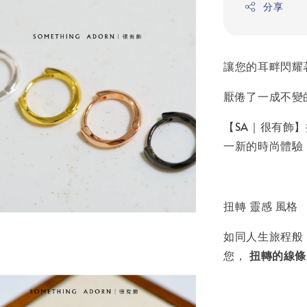
分享
讓您的耳畔閃耀
厭倦了一成不變
【SA｜很有飾
一新的時尚體驗
扭轉 靈感 風格
如同人生旅程般
您，
扭轉的線條