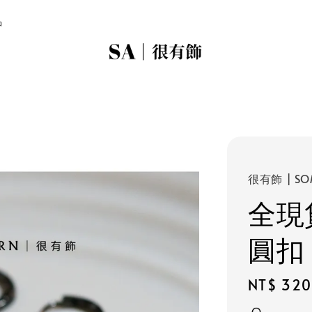
品
很有飾 | SO
全現
圓扣
Regular
NT$ 320
price