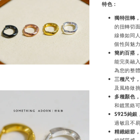
特色：
獨特扭轉
的扭轉切
線條如同
個性與魅
簡約百搭
能完美融
為您的整
三種尺寸
及風格做
多種顏色
和鍍黑鉻
S925純
過敏且不
精緻細節