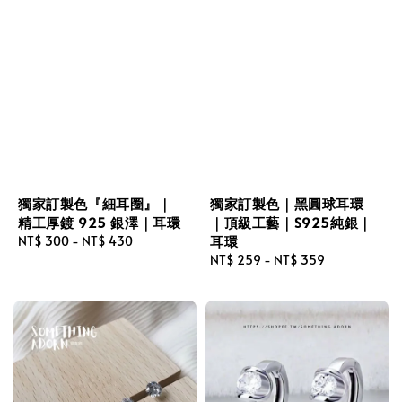
獨家訂製色『細耳圈』｜
獨家訂製色｜黑圓球耳環
精工厚鍍 925 銀澤｜耳環
｜頂級工藝｜S925純銀｜
耳環
Regular
NT$ 300
-
NT$ 430
price
Regular
NT$ 259
-
NT$ 359
price