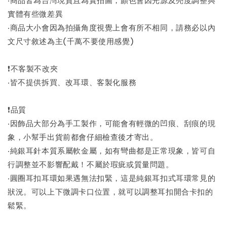
實體有些微差異
‧商品大小會因為拍攝角度視覺上會有所不相同，請務必以內
文尺寸敘述為主(千萬不要使用感覺)
❗不客製不改夾
‧皆不提供拆買、改耳環、客製化服務
❗品質
‧因飾品大部分為手工製作，可能會有輕微的凹痕、刮痕的現
象，小幫手出貨前都會仔細檢查後才寄出。
‧純銀耳針本質系屬軟金屬，如有彎曲都是正常現象，皆可自
行調整並不影響配戴！不屬於瑕疵或質量問題。
‧圓圈耳扣耳環如果遇無法扣緊，這是純銀耳扣式耳環常見的
狀況。可以上下微調卡口位置，就可以調整耳扣開合卡扣的
鬆緊。