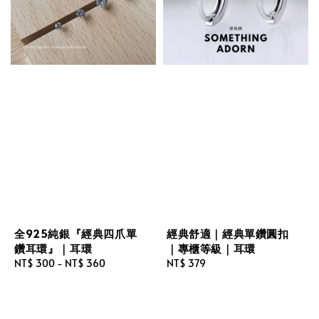
全925純銀『經典四爪單
經典舒適｜經典單鑽圓扣
鑽耳環』｜耳環
｜專櫃等級｜耳環
Regular
NT$ 300
-
NT$ 360
Regular
NT$ 379
price
price