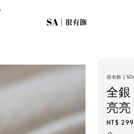
品
很有飾 | SO
全銀
亮亮
Regular
NT$ 299
price