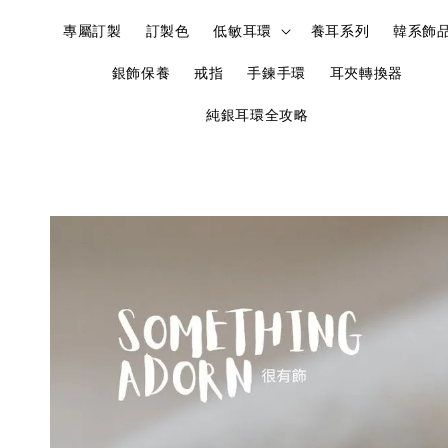
專屬訂製
訂製色
低敏耳環
養耳系列
韓系飾
銀飾保養
戒指
手鍊手環
耳夾轉換器
純銀耳環全攻略