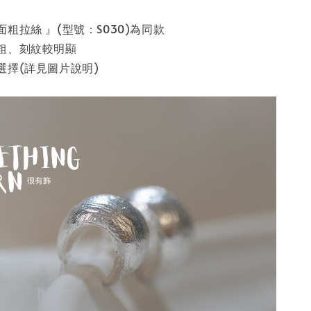
粗拉絲 』(型號：S030)為同款
粗、刻紋較明顯
選擇(詳見圖片說明)