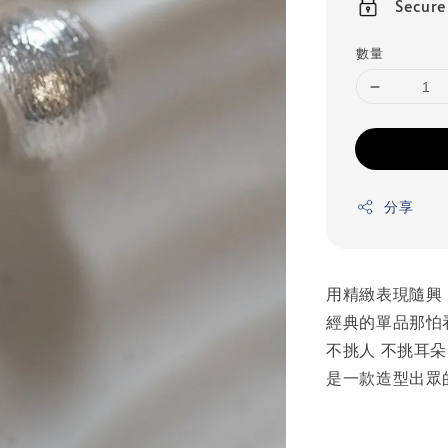
Secur
數量
分享
用精緻表現隨興
經典的單品那怕
不挑人 不挑耳朵
是一款造型出眾