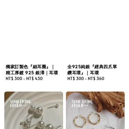
獨家訂製色『細耳圈』｜
全925純銀『經典四爪單
精工厚鍍 925 銀澤｜耳環
鑽耳環』｜耳環
Regular
NT$ 300
-
NT$ 430
Regular
NT$ 300
-
NT$ 360
price
price