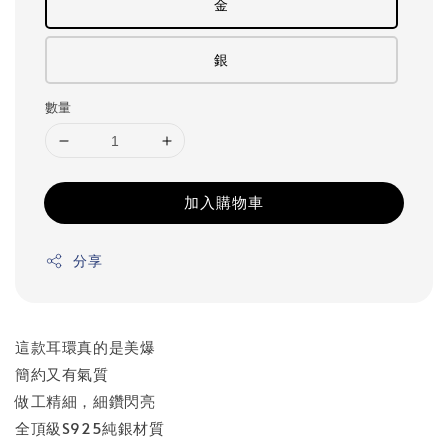
金
銀
數量
加入購物車
分享
這款耳環真的是美爆
簡約又有氣質
做工精細，細鑽閃亮
全頂級S925純銀材質