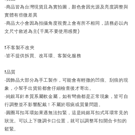
‧商品皆為台灣現貨且為實拍圖，顏色會因光源及亮度調整與
實體有些微差異
‧商品大小會因為拍攝角度視覺上會有所不相同，請務必以內
文尺寸敘述為主(千萬不要使用感覺)
❗不客製不改夾
‧皆不提供拆買、改耳環、客製化服務
❗品質
‧因飾品大部分為手工製作，可能會有輕微的凹痕、刮痕的現
象，小幫手出貨前都會仔細檢查後才寄出。
‧純銀耳針本質系屬軟金屬，如有彎曲都是正常現象，皆可自
行調整並不影響配戴！不屬於瑕疵或質量問題。
‧圓圈耳扣耳環如果遇無法扣緊，這是純銀耳扣式耳環常見的
狀況。可以上下微調卡口位置，就可以調整耳扣開合卡扣的
鬆緊。