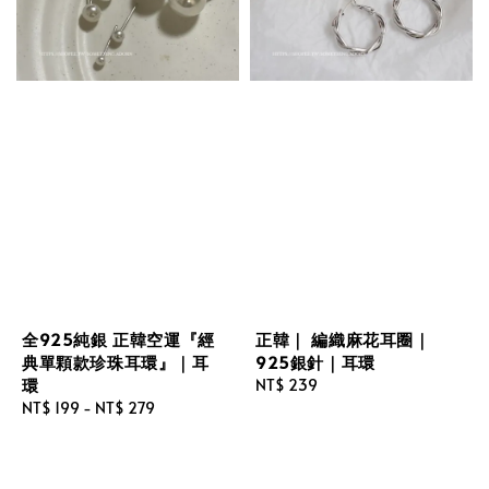
全925純銀 正韓空運『經
正韓｜ 編織麻花耳圈｜
典單顆款珍珠耳環』｜耳
925銀針｜耳環
環
Regular
NT$ 239
Regular
NT$ 199
-
NT$ 279
price
price