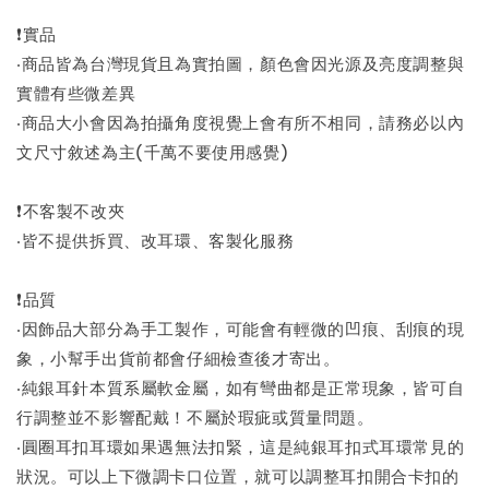
❗實品
‧商品皆為台灣現貨且為實拍圖，顏色會因光源及亮度調整與
實體有些微差異
‧商品大小會因為拍攝角度視覺上會有所不相同，請務必以內
文尺寸敘述為主(千萬不要使用感覺)
❗不客製不改夾
‧皆不提供拆買、改耳環、客製化服務
❗品質
‧因飾品大部分為手工製作，可能會有輕微的凹痕、刮痕的現
象，小幫手出貨前都會仔細檢查後才寄出。
‧純銀耳針本質系屬軟金屬，如有彎曲都是正常現象，皆可自
行調整並不影響配戴！不屬於瑕疵或質量問題。
‧圓圈耳扣耳環如果遇無法扣緊，這是純銀耳扣式耳環常見的
狀況。可以上下微調卡口位置，就可以調整耳扣開合卡扣的