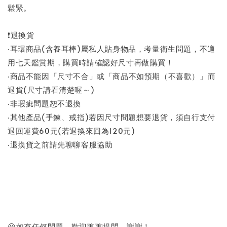
鬆緊。
❗退換貨
‧耳環商品(含養耳棒)屬私人貼身物品，考量衛生問題，不適
用七天鑑賞期，購買時請確認好尺寸再做購買！
‧商品不能因「尺寸不合」或「商品不如預期（不喜歡）」而
退貨(尺寸請看清楚喔～)
‧非瑕疵問題恕不退換
‧其他產品(手鍊、戒指)若因尺寸問題想要退貨，須自行支付
退回運費60元(若退換來回為120元)
‧退換貨之前請先聊聊客服協助
😀如有任何問題，歡迎聊聊提問，謝謝！