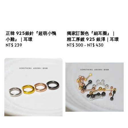
正韓 925銀針『超萌小鴨
獨家訂製色『細耳圈』｜
小雞』｜耳環
精工厚鍍 925 銀澤｜耳環
Regular
NT$ 239
Regular
NT$ 300
-
NT$ 430
price
price