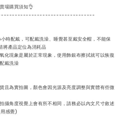
讀賣場購買須知👌
-----------------------------------
24小時配戴，可配戴洗澡、睡覺甚至戴安全帽，不能保
請將產品定位為消耗品
現氧化現象是屬於正常現象，使用飾銀布擦拭就可以恢復
議配戴洗澡
現貨且為實拍圖，顏色會因光源及亮度調整與實體有些微
為拍攝角度視覺上會有所不相同，請務必以內文尺寸敘述
用感覺)