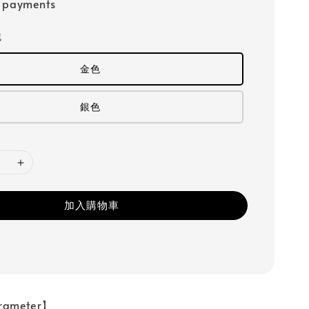
e payments
戒
金色
銀色
加入購物車
ameter】