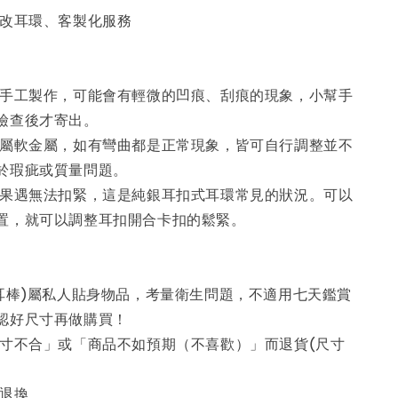
、改耳環、客製化服務
為手工製作，可能會有輕微的凹痕、刮痕的現象，小幫手
檢查後才寄出。
系屬軟金屬，如有彎曲都是正常現象，皆可自行調整並不
於瑕疵或質量問題。
如果遇無法扣緊，這是純銀耳扣式耳環常見的狀況。可以
置，就可以調整耳扣開合卡扣的鬆緊。
養耳棒)屬私人貼身物品，考量衛生問題，不適用七天鑑賞
認好尺寸再做購買！
尺寸不合」或「商品不如預期（不喜歡）」而退貨(尺寸
不退換