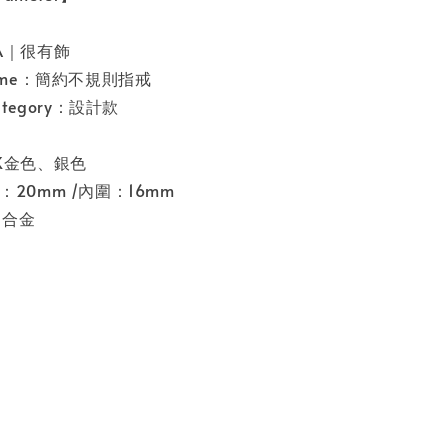
SA｜很有飾
 name：簡約不規則指戒
category：設計款
鍍K金色、銀色
圍：20mm /內圍：16mm
l：合金