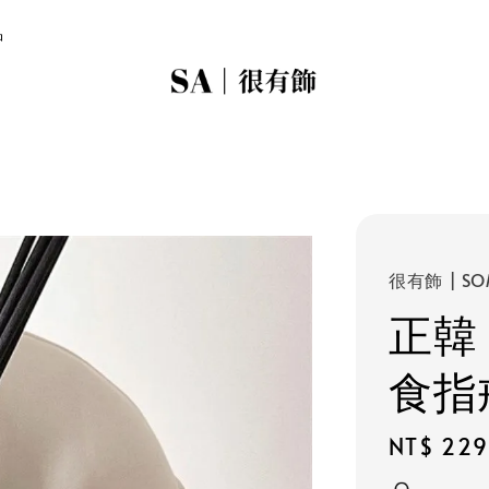
品
很有飾 | SO
正韓
食指
Regular
NT$ 229
price