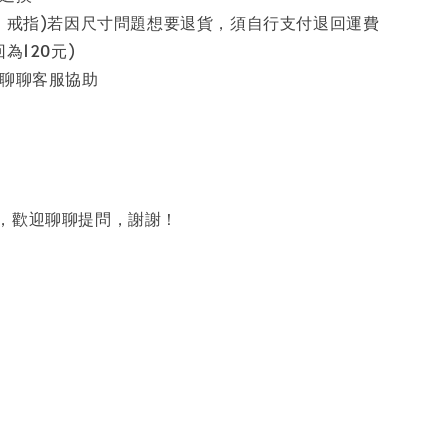
鍊、戒指)若因尺寸問題想要退貨，須自行支付退回運費
為120元)
先聊聊客服協助
題，歡迎聊聊提問，謝謝！