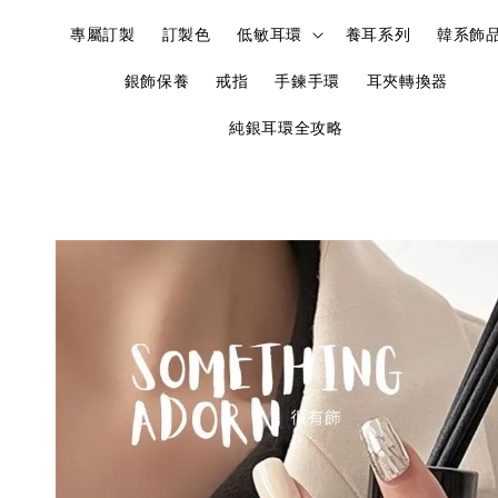
專屬訂製
訂製色
低敏耳環
養耳系列
韓系飾
銀飾保養
戒指
手鍊手環
耳夾轉換器
純銀耳環全攻略