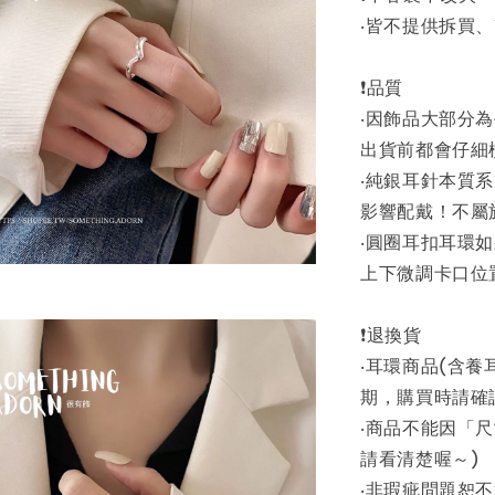
‧皆不提供拆買
❗品質
‧因飾品大部分
出貨前都會仔細
‧純銀耳針本質
影響配戴！不屬
‧圓圈耳扣耳環
上下微調卡口位
❗退換貨
‧耳環商品(含
期，購買時請確
‧商品不能因「
請看清楚喔～)
‧非瑕疵問題恕