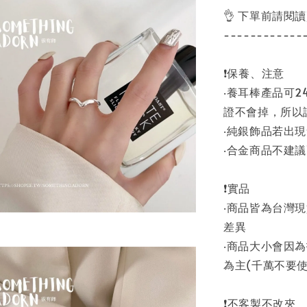
👌 下單前請閱
------------
❗保養、注意
‧養耳棒產品可
證不會掉，所以
‧純銀飾品若出
‧合金商品不建
❗實品
‧商品皆為台灣
差異
‧商品大小會因
為主(千萬不要使
❗不客製不改夾