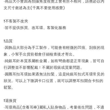
‧商品大小會因為拍攝角度視覺上會有所不相同，請務必以內
文尺寸敘述為主(千萬不要使用感覺)
❗不客製不改夾
‧皆不提供拆買、改耳環、客製化服務
❗品質
‧因飾品大部分為手工製作，可能會有輕微的凹痕、刮痕的現
象，小幫手出貨前都會仔細檢查後才寄出。
‧純銀耳針本質系屬軟金屬，如有彎曲都是正常現象，皆可自
行調整並不影響配戴！不屬於瑕疵或質量問題。
‧圓圈耳扣耳環如果遇無法扣緊，這是純銀耳扣式耳環常見的
狀況。可以上下微調卡口位置，就可以調整耳扣開合卡扣的
鬆緊。
❗退換貨
‧耳環商品(含養耳棒)屬私人貼身物品，考量衛生問題，不適