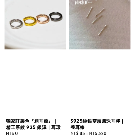
獨家訂製色『粗耳圈』｜
S925純銀雙頭圓珠耳棒｜
精工厚鍍 925 銀澤｜耳環
養耳棒
Regular
NT$ 0
Regular
NT$ 85
-
NT$ 320