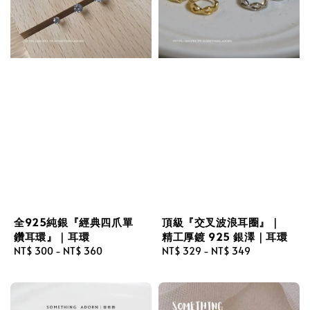
全925純銀『經典四爪單
頂級『交叉波浪耳圈』｜
鑽耳環』｜耳環
精工厚鍍 925 銀澤｜耳環
Regular
NT$ 300
-
NT$ 360
Regular
NT$ 329
-
NT$ 349
price
price