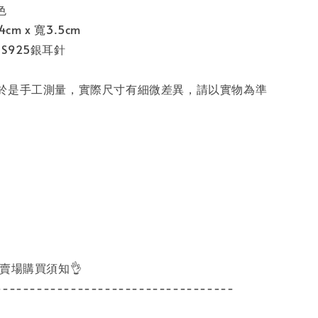
色
4cm x 寬3.5cm
l：S925銀耳針
於是手工測量，實際尺寸有細微差異，請以實物為準
讀賣場購買須知👌
-----------------------------------