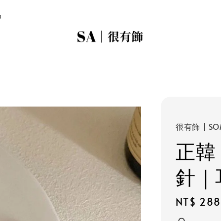
品
很有飾 | SO
正韓
針｜
Regular
NT$ 288
price