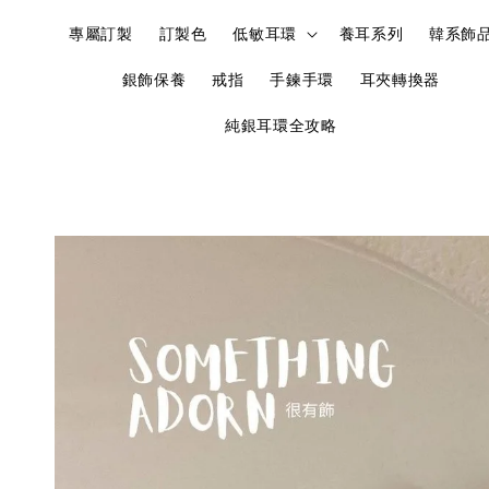
專屬訂製
訂製色
低敏耳環
養耳系列
韓系飾
銀飾保養
戒指
手鍊手環
耳夾轉換器
純銀耳環全攻略