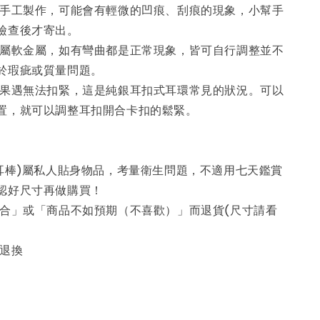
為手工製作，可能會有輕微的凹痕、刮痕的現象，小幫手
檢查後才寄出。
系屬軟金屬，如有彎曲都是正常現象，皆可自行調整並不
於瑕疵或質量問題。
如果遇無法扣緊，這是純銀耳扣式耳環常見的狀況。可以
置，就可以調整耳扣開合卡扣的鬆緊。
養耳棒)屬私人貼身物品，考量衛生問題，不適用七天鑑賞
認好尺寸再做購買！
不合」或「商品不如預期（不喜歡）」而退貨(尺寸請看
不退換