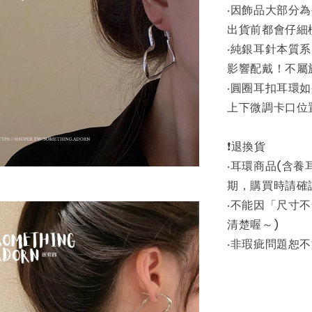
‧因飾品大部分
出貨前都會仔細
‧純銀耳針本質
影響配戴！不屬
‧圓圈耳扣耳環
上下微調卡口位
❗退換貨
‧耳環商品(含
期，購買時請確
‧不能因「尺寸
清楚喔～)
‧非瑕疵問題恕