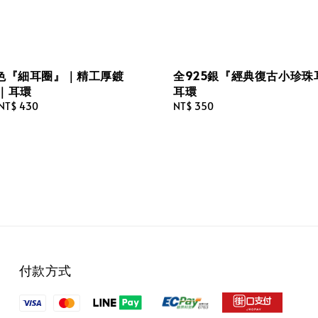
色『細耳圈』｜精工厚鍍
全925銀『經典復古小珍珠
澤｜耳環
耳環
NT$ 430
Regular
NT$ 350
price
付款方式