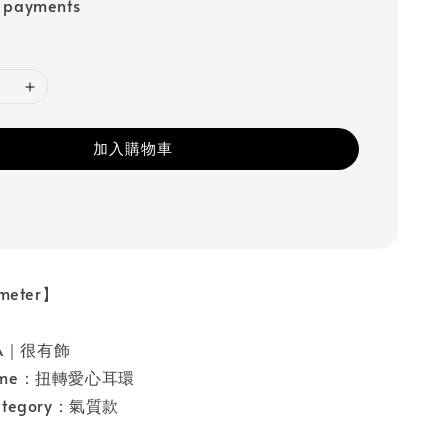
e payments
加入購物車
eter】
SA｜很有飾
 name：扭轉愛心耳環
category：氣質款