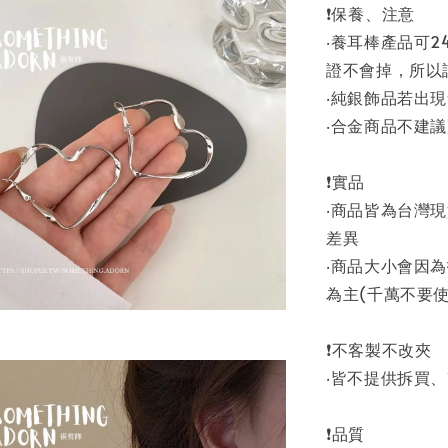
❗保養、注意
‧養耳棒產品可
證不會掉，所以
‧純銀飾品若出
‧合金商品不建
❗實品
‧商品皆為台灣
差異
‧商品大小會因
為主(千萬不要使
❗不客製不改夾
‧皆不提供拆買
❗品質