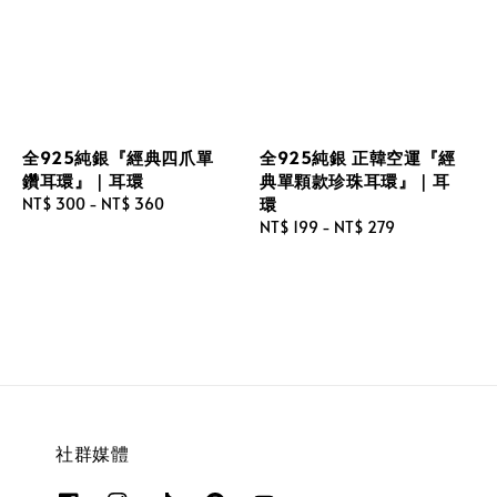
全925純銀『經典四爪單
全925純銀 正韓空運『經
鑽耳環』｜耳環
典單顆款珍珠耳環』｜耳
環
Regular
NT$ 300
-
NT$ 360
price
Regular
NT$ 199
-
NT$ 279
price
社群媒體