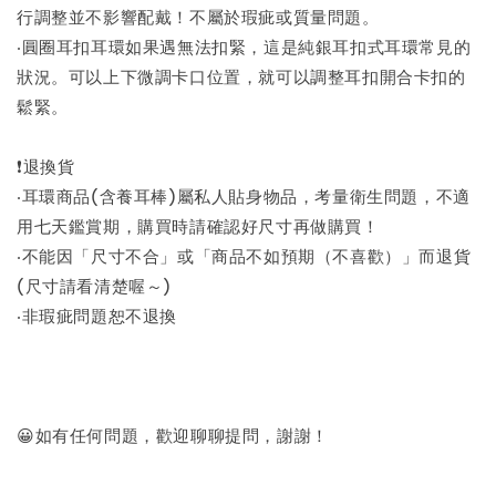
行調整並不影響配戴！不屬於瑕疵或質量問題。
‧圓圈耳扣耳環如果遇無法扣緊，這是純銀耳扣式耳環常見的
狀況。可以上下微調卡口位置，就可以調整耳扣開合卡扣的
鬆緊。
❗退換貨
‧耳環商品(含養耳棒)屬私人貼身物品，考量衛生問題，不適
用七天鑑賞期，購買時請確認好尺寸再做購買！
‧不能因「尺寸不合」或「商品不如預期（不喜歡）」而退貨
(尺寸請看清楚喔～)
‧非瑕疵問題恕不退換
😀如有任何問題，歡迎聊聊提問，謝謝！