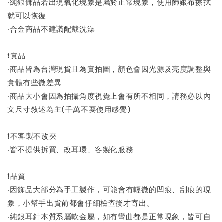
‧純銀飾品若出現氧化現象是屬於正常現象，使用飾銀布擦拭
就可以恢復
‧合金商品不建議配戴洗澡
❗實品
‧商品皆為台灣現貨且為實拍圖，顏色會因光源及亮度調整與
實體有些微差異
‧商品大小會因為拍攝角度視覺上會有所不相同，請務必以內
文尺寸敘述為主(千萬不要使用感覺)
❗不客製不改夾
‧皆不提供拆買、改耳環、客製化服務
❗品質
‧因飾品大部分為手工製作，可能會有輕微的凹痕、刮痕的現
象，小幫手出貨前都會仔細檢查後才寄出。
‧純銀耳針本質系屬軟金屬，如有彎曲都是正常現象，皆可自