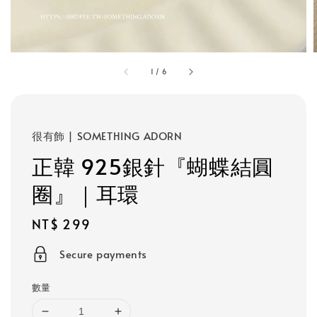
1
/
6
很有飾 | SOMETHING ADORN
正韓 925銀針『蝴蝶結圓
圈』｜耳環
Regular
NT$ 299
price
Secure payments
數量