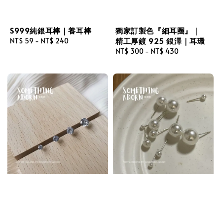
S999純銀耳棒｜養耳棒
獨家訂製色『細耳圈』｜
精工厚鍍 925 銀澤｜耳環
Regular
NT$ 59
-
NT$ 240
price
Regular
NT$ 300
-
NT$ 430
price