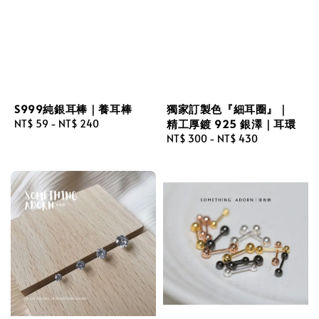
S999純銀耳棒｜養耳棒
獨家訂製色『細耳圈』｜
精工厚鍍 925 銀澤｜耳環
Regular
NT$ 59
-
NT$ 240
price
Regular
NT$ 300
-
NT$ 430
price