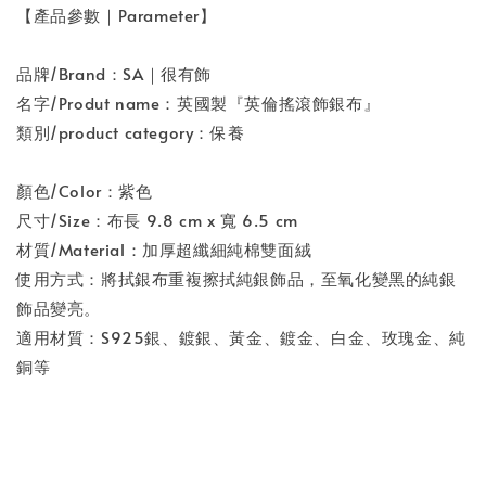
【產品參數｜Parameter】
品牌/Brand：SA｜很有飾
名字/Produt name：英國製『英倫搖滾飾銀布』
類別/product category：保養
顏色/Color：紫色
尺寸/Size：布長 9.8 cm x 寬 6.5 cm
材質/Material：加厚超纖細純棉雙面絨
使用方式：將拭銀布重複擦拭純銀飾品，至氧化變黑的純銀
飾品變亮。
適用材質：S925銀、鍍銀、黃金、鍍金、白金、玫瑰金、純
銅等