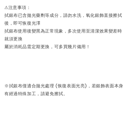
⚠注意事項：
拭銀布已含拋光藥劑等成分，請勿水洗，氧化銀飾直接擦拭
後，即可恢復光澤
拭銀布使用後變黑為正常現象，多次使用至清潔效果變差時
就須更換
屬於消耗品需定期更換，可多買幾片備用！
※拭銀布僅適合拋光處理 (恢復表面光亮)，若銀飾表面本身
有經過特殊加工，請避免擦拭。