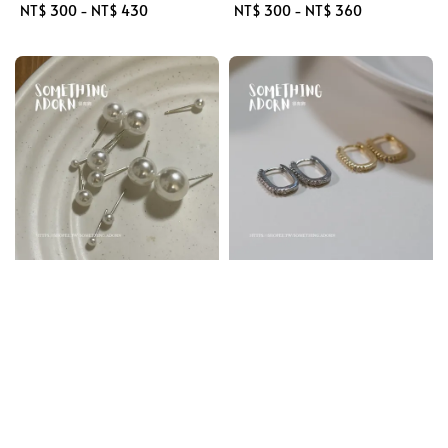
Regular
NT$ 300
-
NT$ 430
Regular
NT$ 300
-
NT$ 360
price
price