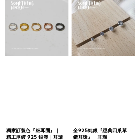
獨家訂製色『細耳圈』｜
全925純銀『經典四爪單
精工厚鍍 925 銀澤｜耳環
鑽耳環』｜耳環