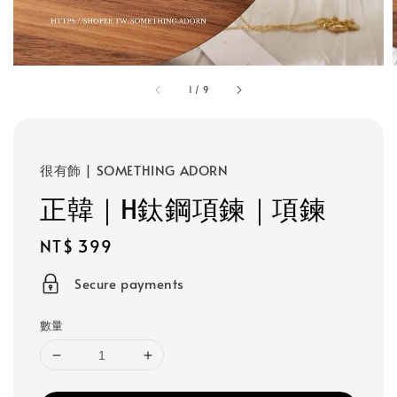
1
/
9
很有飾 | SOMETHING ADORN
正韓｜H鈦鋼項鍊｜項鍊
Regular
NT$ 399
price
Secure payments
數量