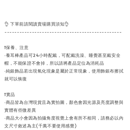
👌 下單前請閱讀賣場購買須知👌
-----------------------------------------------
❗保養、注意
‧養耳棒產品可24小時配戴，可配戴洗澡、睡覺甚至戴安全
帽，不能保證不會掉，所以請將產品定位為消耗品
‧純銀飾品若出現氧化現象是屬於正常現象，使用飾銀布擦拭
就可以恢復
❗實品
‧商品皆為台灣現貨且為實拍圖，顏色會因光源及亮度調整與
實體有些微差異
‧商品大小會因為拍攝角度視覺上會有所不相同，請務必以內
文尺寸敘述為主(千萬不要使用感覺)