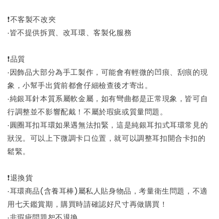
❗不客製不改夾
‧皆不提供拆買、改耳環、客製化服務
❗品質
‧因飾品大部分為手工製作，可能會有輕微的凹痕、刮痕的現
象，小幫手出貨前都會仔細檢查後才寄出。
‧純銀耳針本質系屬軟金屬，如有彎曲都是正常現象，皆可自
行調整並不影響配戴！不屬於瑕疵或質量問題。
‧圓圈耳扣耳環如果遇無法扣緊，這是純銀耳扣式耳環常見的
狀況。可以上下微調卡口位置，就可以調整耳扣開合卡扣的
鬆緊。
❗退換貨
‧耳環商品(含養耳棒)屬私人貼身物品，考量衛生問題，不適
用七天鑑賞期，購買時請確認好尺寸再做購買！
‧非瑕疵問題恕不退換