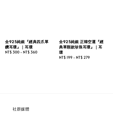
全925純銀『經典四爪單
全925純銀 正韓空運『經
鑽耳環』｜耳環
典單顆款珍珠耳環』｜耳
環
Regular
NT$ 300
-
NT$ 360
price
Regular
NT$ 199
-
NT$ 279
price
社群媒體