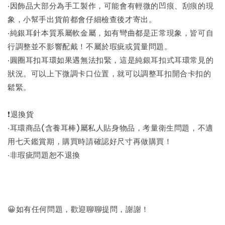
‧因飾品大部分為手工製作，可能會有輕微的凹痕、刮痕的現
象，小幫手出貨前都會仔細檢查後才寄出。
‧純銀耳針本質系屬軟金屬，如有彎曲都是正常現象，皆可自
行調整並不影響配戴！不屬於瑕疵或質量問題。
‧圓圈耳扣耳環如果遇無法扣緊，這是純銀耳扣式耳環常見的
狀況。可以上下微調卡口位置，就可以調整耳扣開合卡扣的
鬆緊。
❗退換貨
‧耳環商品(含養耳棒)屬私人貼身物品，考量衛生問題，不適
用七天鑑賞期，購買時請確認好尺寸再做購買！
‧非瑕疵問題恕不退換
😀如有任何問題，歡迎聊聊提問，謝謝！