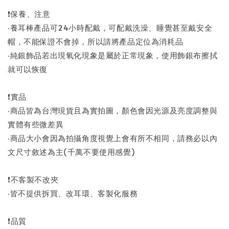
❗保養、注意
‧養耳棒產品可24小時配戴，可配戴洗澡、睡覺甚至戴安全
帽，不能保證不會掉，所以請將產品定位為消耗品
‧純銀飾品若出現氧化現象是屬於正常現象，使用飾銀布擦拭
就可以恢復
❗實品
‧商品皆為台灣現貨且為實拍圖，顏色會因光源及亮度調整與
實體有些微差異
‧商品大小會因為拍攝角度視覺上會有所不相同，請務必以內
文尺寸敘述為主(千萬不要使用感覺)
❗不客製不改夾
‧皆不提供拆買、改耳環、客製化服務
❗品質