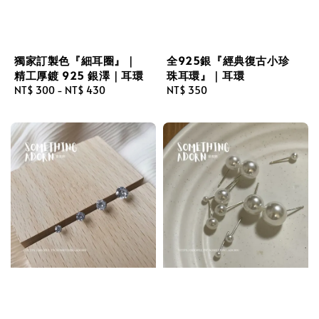
獨家訂製色『細耳圈』｜
全925銀『經典復古小珍
精工厚鍍 925 銀澤｜耳環
珠耳環』｜耳環
Regular
NT$ 300
-
NT$ 430
Regular
NT$ 350
price
price