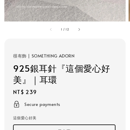
1
/
12
很有飾 | SOMETHING ADORN
925銀耳針『這個愛心好
美』｜耳環
Regular
NT$ 239
price
Secure payments
這個愛心好美