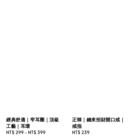
經典舒適｜窄耳圈｜頂級
正韓｜錢來招財開口戒｜
工藝｜耳環
戒指
Regular
NT$ 299
-
NT$ 399
Regular
NT$ 239