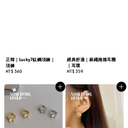
正韓｜Lucky7鈦鋼項鍊｜
經典舒適｜麻繩捲捲耳圈
項鍊
｜耳環
Regular
NT$ 360
Regular
NT$ 359
price
price