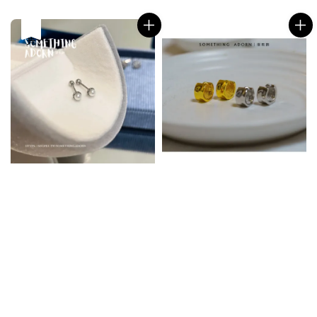
price
price
售完