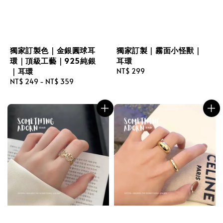
獨家訂製色｜金銀圓球耳
獨家訂製｜霧面小怪獸｜
環｜頂級工藝｜925純銀
耳環
｜耳環
Regular
NT$ 299
Regular
NT$ 249
-
NT$ 359
price
price