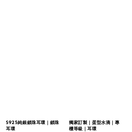
S925純銀鎖珠耳環｜鎖珠
獨家訂製｜蛋型水滴｜專
耳環
櫃等級｜耳環