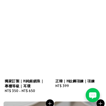
獨家訂製｜H純銀鎖珠｜
正韓｜H鈦鋼項鍊｜項鍊
專櫃等級｜耳環
Regular
NT$ 399
Regular
NT$ 350
-
NT$ 650
price
price