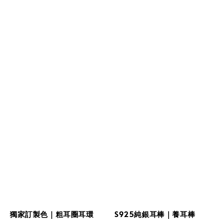
獨家訂製色｜粗耳圈耳環
S925純銀耳棒｜養耳棒