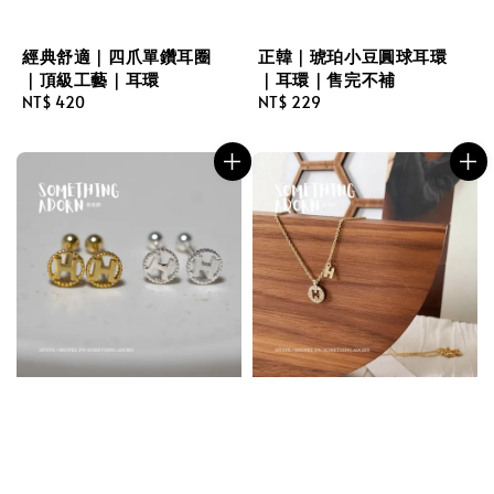
經典舒適｜四爪單鑽耳圈
正韓｜琥珀小豆圓球耳環
｜頂級工藝｜耳環
｜耳環｜售完不補
Regular
NT$ 420
Regular
NT$ 229
price
price