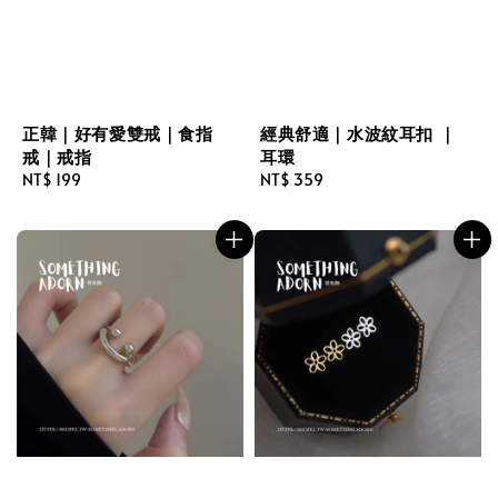
正韓｜好有愛雙戒｜食指
經典舒適｜水波紋耳扣 ｜
戒｜戒指
耳環
Regular
NT$ 199
Regular
NT$ 359
price
price