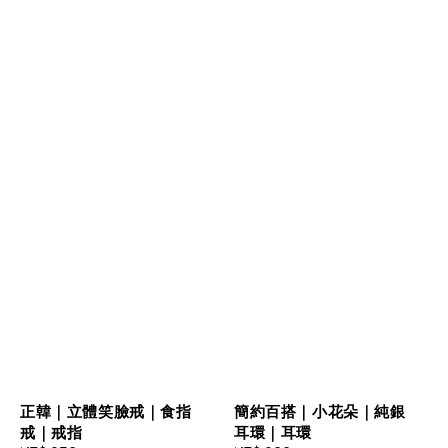
正韓｜立體笑臉戒｜食指
簡約百搭｜小花朵｜純銀
戒｜戒指
耳環｜耳環