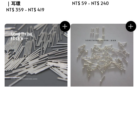
｜耳環
Regular
NT$ 59
-
NT$ 240
Regular
NT$ 359
-
NT$ 419
price
price