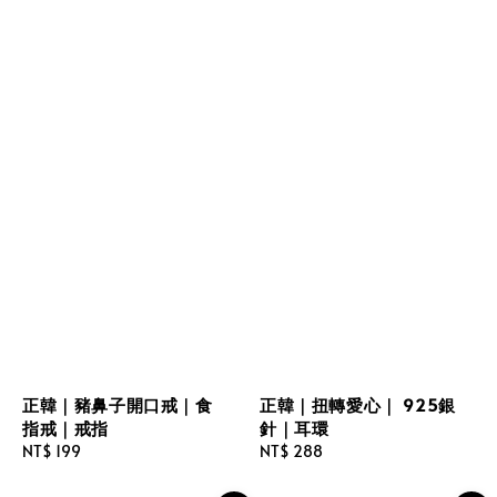
正韓｜豬鼻子開口戒｜食
正韓｜扭轉愛心｜ 925銀
指戒｜戒指
針｜耳環
Regular
NT$ 199
Regular
NT$ 288
price
price