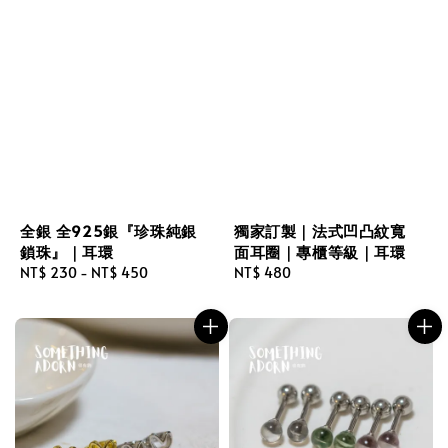
全銀 全925銀『珍珠純銀
獨家訂製｜法式凹凸紋寬
鎖珠』｜耳環
面耳圈｜專櫃等級｜耳環
Regular
NT$ 230
-
NT$ 450
Regular
NT$ 480
price
price