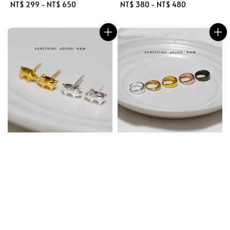
Regular
NT$ 299
-
NT$ 650
Regular
NT$ 380
-
NT$ 480
price
price