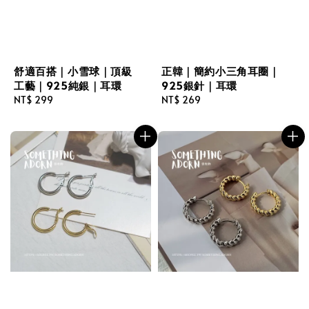
舒適百搭｜小雪球｜頂級
正韓｜簡約小三角耳圈｜
工藝｜925純銀｜耳環
925銀針｜耳環
Regular
NT$ 299
Regular
NT$ 269
price
price