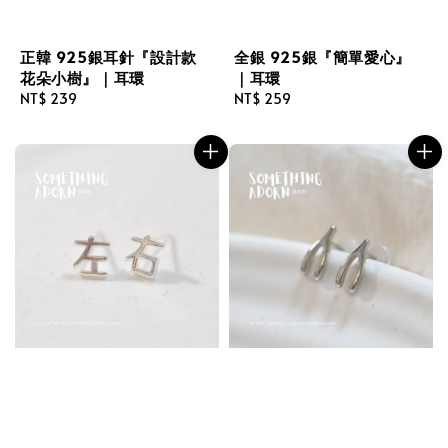
正韓 925銀耳針『設計款
全銀 925銀『簡單愛心』
花朵小樹』｜耳環
｜耳環
Regular
NT$ 239
Regular
NT$ 259
price
price