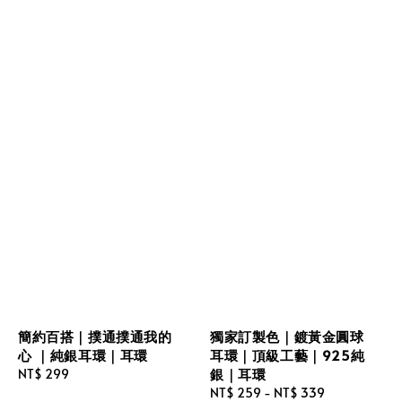
簡約百搭｜撲通撲通我的
獨家訂製色｜鍍黃金圓球
心 ｜純銀耳環｜耳環
耳環｜頂級工藝｜925純
銀｜耳環
Regular
NT$ 299
price
Regular
NT$ 259
-
NT$ 339