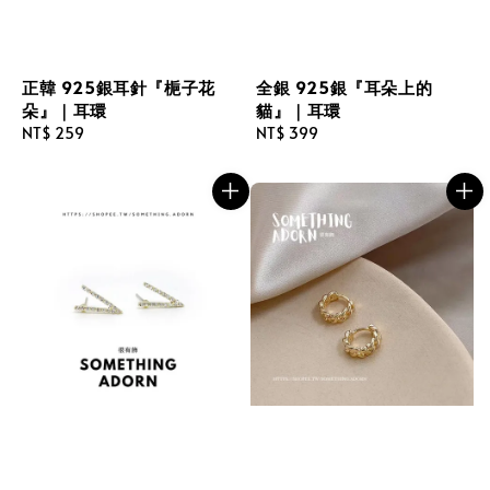
正韓 925銀耳針『梔子花
全銀 925銀『耳朵上的
朵』｜耳環
貓』｜耳環
Regular
NT$ 259
Regular
NT$ 399
price
price