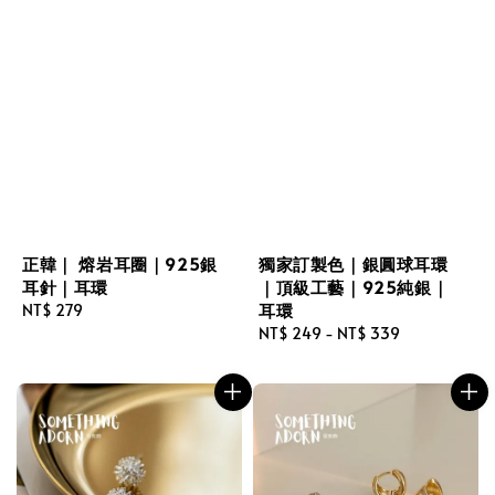
正韓｜ 熔岩耳圈｜925銀
獨家訂製色｜銀圓球耳環
耳針｜耳環
｜頂級工藝｜925純銀｜
耳環
Regular
NT$ 279
price
Regular
NT$ 249
-
NT$ 339
price