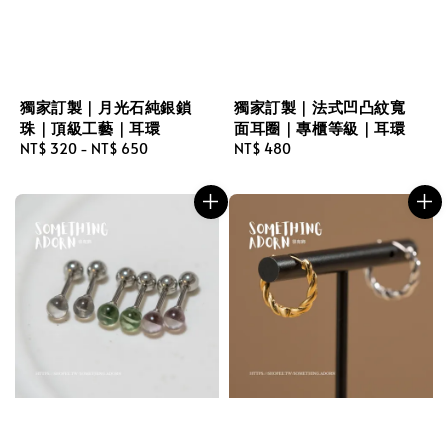
獨家訂製｜月光石純銀鎖
獨家訂製｜法式凹凸紋寬
珠｜頂級工藝｜耳環
面耳圈｜專櫃等級｜耳環
Regular
NT$ 320
-
NT$ 650
Regular
NT$ 480
price
price