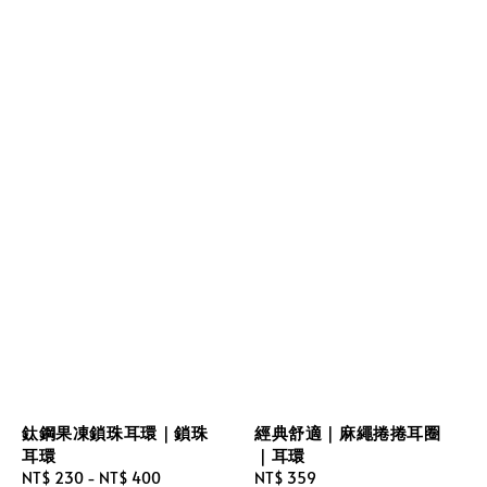
鈦鋼果凍鎖珠耳環｜鎖珠
經典舒適｜麻繩捲捲耳圈
耳環
｜耳環
Regular
NT$ 230
-
NT$ 400
Regular
NT$ 359