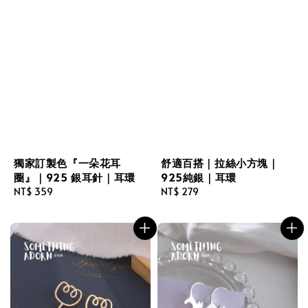
獨家訂製色『一朵花耳
舒適百搭｜拉絲小方塊｜
圈』｜925 銀耳針｜耳環
925純銀｜耳環
Regular
NT$ 359
Regular
NT$ 279
price
price