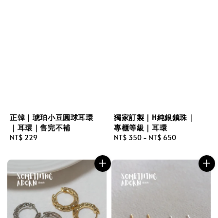
正韓｜琥珀小豆圓球耳環
獨家訂製｜H純銀鎖珠｜
｜耳環｜售完不補
專櫃等級｜耳環
Regular
NT$ 229
Regular
NT$ 350
-
NT$ 650
price
price