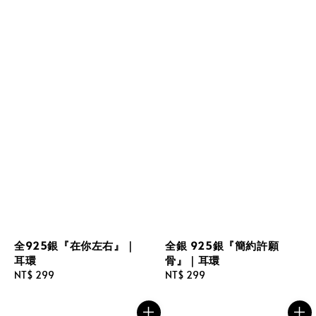
全925銀『在你左右』｜
全銀 925銀『簡約許願
耳環
骨』｜耳環
Regular
NT$ 299
Regular
NT$ 299
price
price