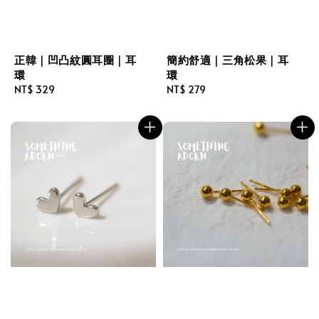
正韓｜凹凸紋圓耳圈｜耳
簡約舒適｜三角松果｜耳
環
環
Regular
NT$ 329
Regular
NT$ 279
price
price