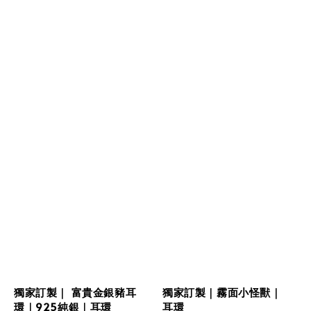
獨家訂製｜ 富貴金銀豬耳
獨家訂製｜霧面小怪獸｜
環｜925純銀｜耳環
耳環