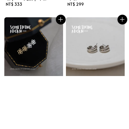
Regular
NT$ 333
Regular
NT$ 299
price
price