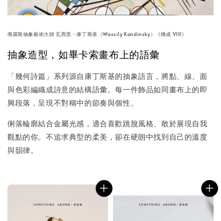
俄羅斯抽象藝術大師 瓦西里・康丁斯基（Wassily Kandinsky）《構成 VIII》
抽象造型，如畢卡索畫布上的語彙
「幾何詩篇」系列源自康丁斯基的抽象語言，將點、線、面
與色彩編織成詩意的結構語彙。每一件飾品如同畫布上的即
興段落，呈現不對稱中的節奏與個性。
俐落輪廓結合金屬光感，適合喜歡跳脫風格、敢於展現自我
觀點的你。不追求典型的柔美，卻在硬朗中找到自己的溫度
與韻律。