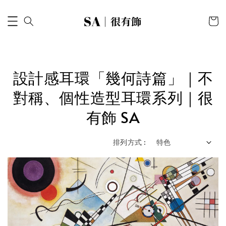
設計感耳環「幾何詩篇」｜不
對稱、個性造型耳環系列｜很
有飾 SA
排列方式 :