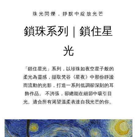
珠光閃爍，靜默中綻放光芒
鎖珠系列｜鎖住星
光
「鎖住星光」系列，以珍珠如夜空星子般的
柔光為靈感，擷取梵谷《星夜》中那份靜謐
而流動的光影，打造一系列低調卻深刻的耳
飾作品。 不誇張，卻總能在細節中吸引目
光。適合所有渴望溫柔表達自我光芒的你。