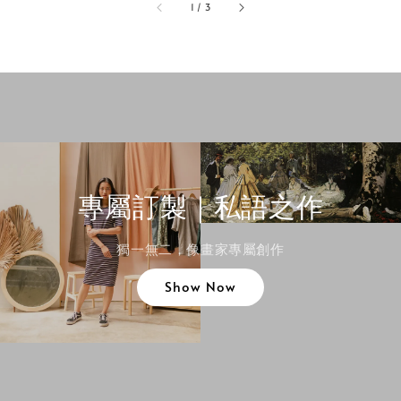
1
/
3
專屬訂製｜私語之作
獨一無二，像畫家專屬創作
Show Now