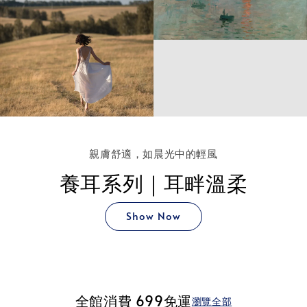
親膚舒適，如晨光中的輕風
養耳系列｜耳畔溫柔
Show Now
全館消費 699免運
瀏覽全部