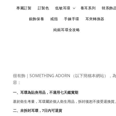
專屬訂製
訂製色
低敏耳環
養耳系列
韓系飾
銀飾保養
戒指
手鍊手環
耳夾轉換器
純銀耳環全攻略
很有飾｜SOMETHING ADORN
（以下簡稱本網站），
容：
一、耳環為貼身用品，不適用七天鑑賞期
基於衛生考量，耳環屬於個人衛生用品，拆封後恕不接受退換貨
二、未拆封耳環，7日內可退貨