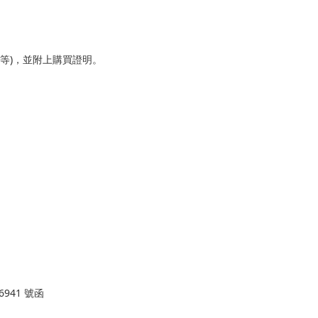
等)，並附上購買證明。
941 號函