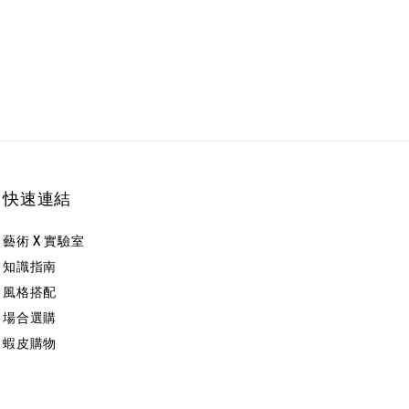
快速連結
藝術 X 實驗室
知識指南
風格搭配
場合選購
蝦皮購物