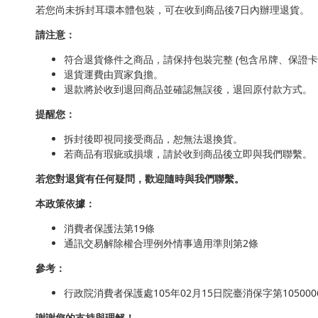
若您尚未拆封耳環本體包裝，可在收到商品後7日內辦理退貨。
請注意：
符合退貨條件之商品，請保持包裝完整 (包含吊牌、保證卡
退貨運費由買家負擔。
退款將於收到退回商品並確認無誤後，退回原付款方式。
提醒您：
拆封後即視同接受商品，恕無法退換貨。
若商品有瑕疵或損壞，請於收到商品後立即與我們聯繫。
若您對退貨有任何疑問，歡迎隨時與我們聯繫。
本政策依據：
消費者保護法第19條
通訊交易解除權合理例外情事適用準則第2條
參考：
行政院消費者保護處105年02月15日院臺消保字第1050006
謝謝您的支持與理解！