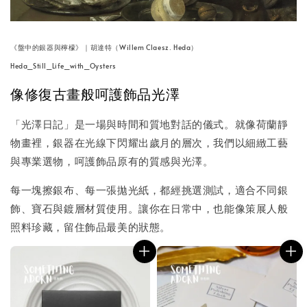
《盤中的銀器與檸檬》｜胡達特（Willem Claesz. Heda）
Heda_Still_Life_with_Oysters
像修復古畫般呵護飾品光澤
「光澤日記」是一場與時間和質地對話的儀式。就像荷蘭靜
物畫裡，銀器在光線下閃耀出歲月的層次，我們以細緻工藝
與專業選物，呵護飾品原有的質感與光澤。
每一塊擦銀布、每一張拋光紙，都經挑選測試，適合不同銀
飾、寶石與鍍層材質使用。讓你在日常中，也能像策展人般
照料珍藏，留住飾品最美的狀態。