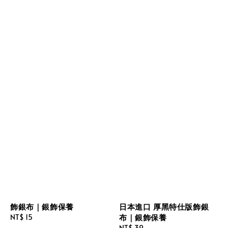
飾銀布｜銀飾保養
日本進口 厚黑特仕版飾銀
布｜銀飾保養
Regular
NT$ 15
price
Regular
NT$ 39