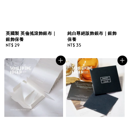
英國製 英倫搖滾飾銀布｜
純白尊絕版飾銀布｜銀飾
銀飾保養
保養
Regular
NT$ 29
Regular
NT$ 35
price
price