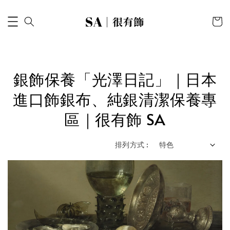
銀飾保養「光澤日記」｜日本
進口飾銀布、純銀清潔保養專
區｜很有飾 SA
排列方式 :