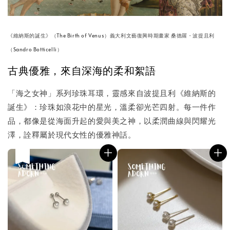
《維納斯的誕生》（The Birth of Venus）義大利文藝復興時期畫家 桑德羅・波提且利
（Sandro Botticelli）
古典優雅，來自深海的柔和絮語
「海之女神」系列珍珠耳環，靈感來自波提且利《維納斯的
誕生》：珍珠如浪花中的星光，溫柔卻光芒四射。每一件作
品，都像是從海面升起的愛與美之神，以柔潤曲線與閃耀光
澤，詮釋屬於現代女性的優雅神話。
售完