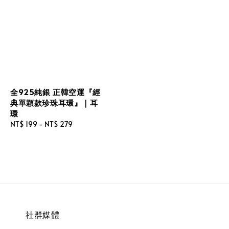
全925純銀 正韓空運『經
典單顆款珍珠耳環』｜耳
環
Regular
NT$ 199
-
NT$ 279
price
社群媒體