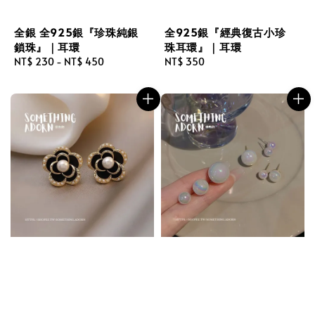
全銀 全925銀『珍珠純銀
全925銀『經典復古小珍
鎖珠』｜耳環
珠耳環』｜耳環
Regular
NT$ 230
-
NT$ 450
Regular
NT$ 350
price
price