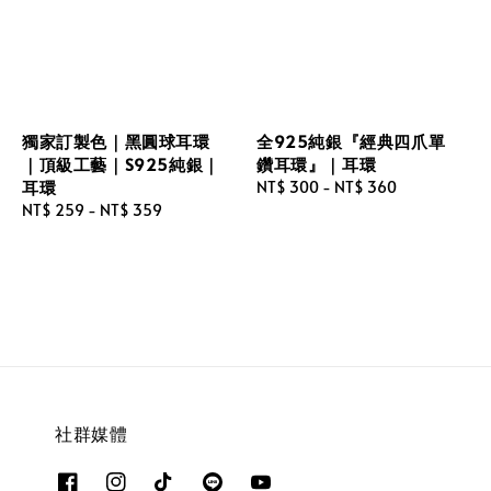
獨家訂製色｜黑圓球耳環
全925純銀『經典四爪單
｜頂級工藝｜S925純銀｜
鑽耳環』｜耳環
耳環
Regular
NT$ 300
-
NT$ 360
Regular
NT$ 259
-
NT$ 359
price
price
社群媒體