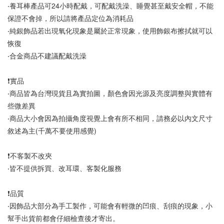
‧養耳棒產品可24小時配戴，可配戴洗澡、睡覺甚至戴安全帽，不能
保證不會掉，所以請將產品定位為消耗品
‧純銀飾品若出現氧化現象是屬於正常現象，使用飾銀布擦拭就可以
恢復
‧合金商品不建議配戴洗澡
❗實品
‧商品皆為台灣現貨且為實拍圖，顏色會因光源及亮度調整與實體有
些微差異
‧商品大小會因為拍攝角度視覺上會有所不相同，請務必以內文尺寸
敘述為主(千萬不要使用感覺)
❗不客製不改夾
‧皆不提供拆買、改耳環、客製化服務
❗品質
‧因飾品大部分為手工製作，可能會有輕微的凹痕、刮痕的現象，小
幫手出貨前都會仔細檢查後才寄出。