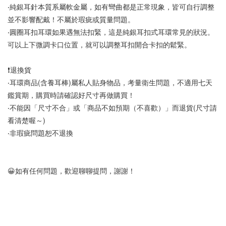
‧純銀耳針本質系屬軟金屬，如有彎曲都是正常現象，皆可自行調整
並不影響配戴！不屬於瑕疵或質量問題。
‧圓圈耳扣耳環如果遇無法扣緊，這是純銀耳扣式耳環常見的狀況。
可以上下微調卡口位置，就可以調整耳扣開合卡扣的鬆緊。
❗退換貨
‧耳環商品(含養耳棒)屬私人貼身物品，考量衛生問題，不適用七天
鑑賞期，購買時請確認好尺寸再做購買！
‧不能因「尺寸不合」或「商品不如預期（不喜歡）」而退貨(尺寸請
看清楚喔～)
‧非瑕疵問題恕不退換
😀如有任何問題，歡迎聊聊提問，謝謝！