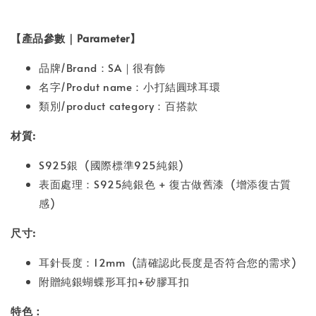
【產品參數｜Parameter】
品牌/Brand：SA｜很有飾
名字/Produt name：小打結圓球耳環
類別/product category：百搭款
材質:
S925銀 (國際標準925純銀)
表面處理：S925純銀色 + 復古做舊漆 (增添復古質
感)
尺寸:
耳針長度：12mm (請確認此長度是否符合您的需求)
附贈純銀蝴蝶形耳扣+矽膠耳扣
特色：