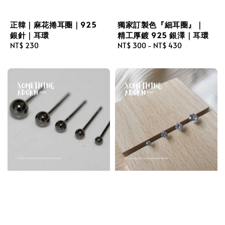
正韓｜麻花捲耳圈｜925
獨家訂製色『細耳圈』｜
銀針｜耳環
精工厚鍍 925 銀澤｜耳環
Regular
NT$ 230
Regular
NT$ 300
-
NT$ 430
price
price