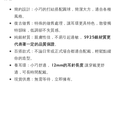
簡約設計：小巧的打結搭配圓球，簡潔大方，適合各種
風格。
復古做舊：特殊的做舊處理，讓耳環更具特色，散發獨
特韻味，低調卻不失質感。
純銀材質：親膚性佳，不易引起過敏，
S925銀材質更
代表著一定的品質保證
。
百搭款式：不論日常或正式場合都適合配戴，輕鬆點綴
你的造型。
養耳環：小巧舒適，
12mm的耳針長度
讓穿戴更舒
適，可長時間配戴。
現貨供應：無需等待，立即擁有。