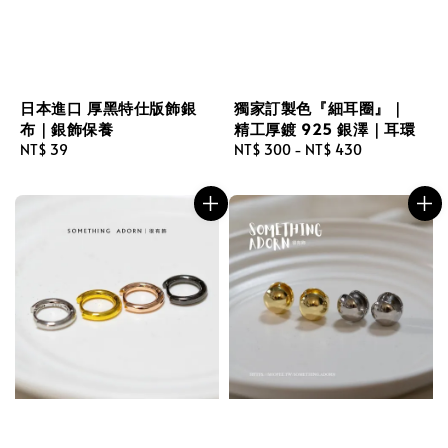
日本進口 厚黑特仕版飾銀
獨家訂製色『細耳圈』｜
布｜銀飾保養
精工厚鍍 925 銀澤｜耳環
Regular
NT$ 39
Regular
NT$ 300
-
NT$ 430
price
price