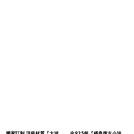
獨家訂制 頂級材質『大波
全925銀『經典復古小珍