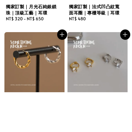
獨家訂製｜月光石純銀鎖
獨家訂製｜法式凹凸紋寬
珠｜頂級工藝｜耳環
面耳圈｜專櫃等級｜耳環
Regular
NT$ 320
-
NT$ 650
Regular
NT$ 480
price
price