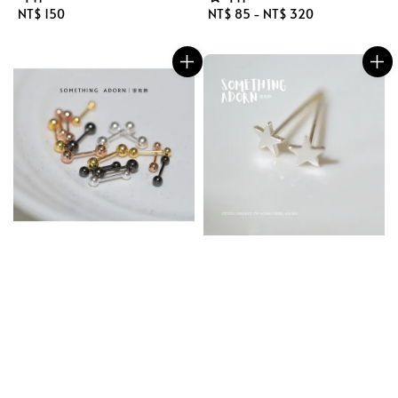
Regular
NT$ 150
Regular
NT$ 85
-
NT$ 320
price
price