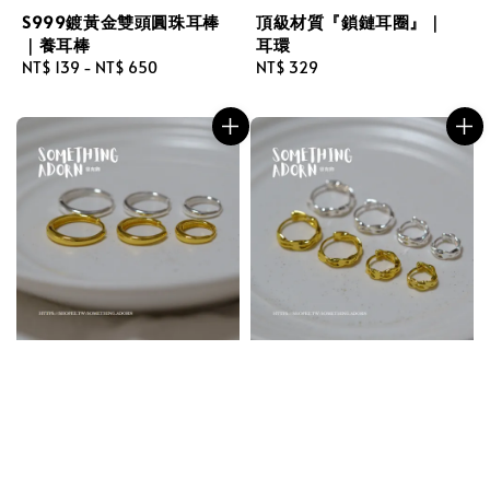
S999鍍黃金雙頭圓珠耳棒
頂級材質『鎖鏈耳圈』｜
｜養耳棒
耳環
Regular
NT$ 139
-
NT$ 650
Regular
NT$ 329
price
price