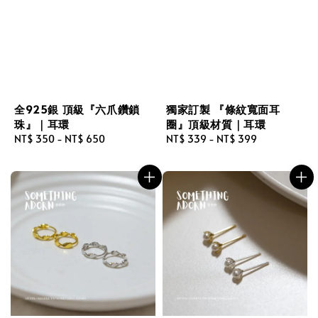
全925銀 頂級『六爪鑽鎖
獨家訂製 『條紋寬面耳
珠』｜耳環
圈』頂級材質｜耳環
Regular
NT$ 350
-
NT$ 650
Regular
NT$ 339
-
NT$ 399
price
price