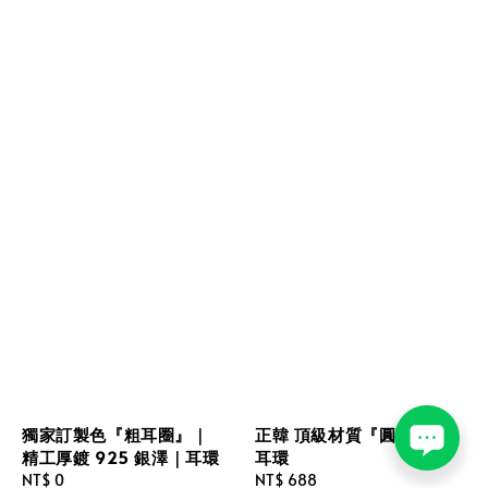
獨家訂製色『粗耳圈』｜
正韓 頂級材質『圓球』｜
精工厚鍍 925 銀澤｜耳環
耳環
Regular
NT$ 0
Regular
NT$ 688