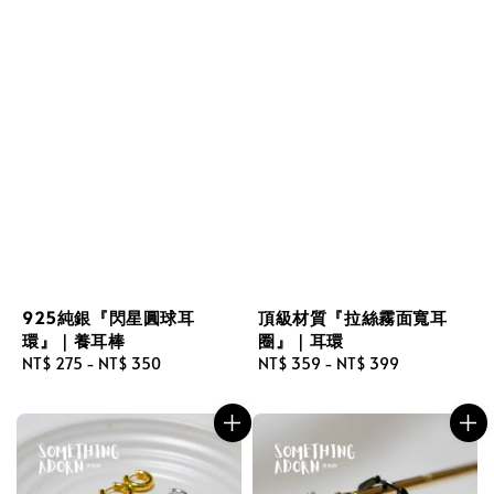
925純銀『閃星圓球耳
頂級材質『拉絲霧面寬耳
環』｜養耳棒
圈』｜耳環
Regular
NT$ 275
-
NT$ 350
Regular
NT$ 359
-
NT$ 399
price
price