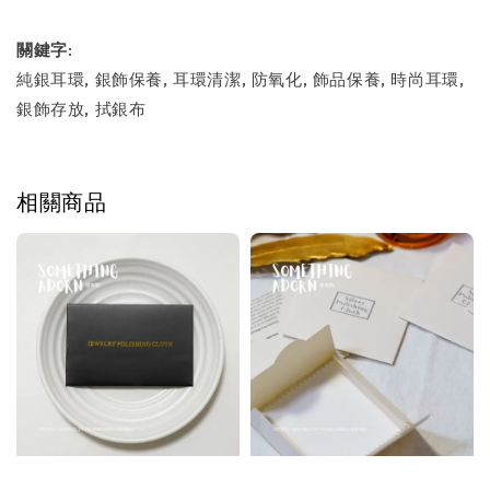
關鍵字
:
純銀耳環, 銀飾保養, 耳環清潔, 防氧化, 飾品保養, 時尚耳環,
銀飾存放, 拭銀布
相關商品