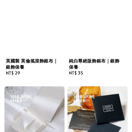
英國製 英倫搖滾飾銀布｜
純白尊絕版飾銀布｜銀飾
銀飾保養
保養
Regular
NT$ 29
Regular
NT$ 35
price
price