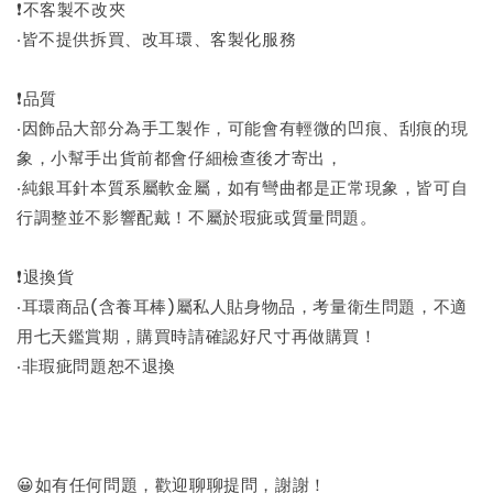
❗不客製不改夾
‧皆不提供拆買、改耳環、客製化服務
❗品質
‧因飾品大部分為手工製作，可能會有輕微的凹痕、刮痕的現
象，小幫手出貨前都會仔細檢查後才寄出，
‧純銀耳針本質系屬軟金屬，如有彎曲都是正常現象，皆可自
行調整並不影響配戴！不屬於瑕疵或質量問題。
❗退換貨
‧耳環商品(含養耳棒)屬私人貼身物品，考量衛生問題，不適
用七天鑑賞期，購買時請確認好尺寸再做購買！
‧非瑕疵問題恕不退換
😀如有任何問題，歡迎聊聊提問，謝謝！