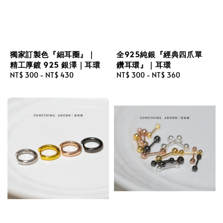
獨家訂製色『細耳圈』｜
全925純銀『經典四爪單
精工厚鍍 925 銀澤｜耳環
鑽耳環』｜耳環
Regular
NT$ 300
-
NT$ 430
Regular
NT$ 300
-
NT$ 360
price
price