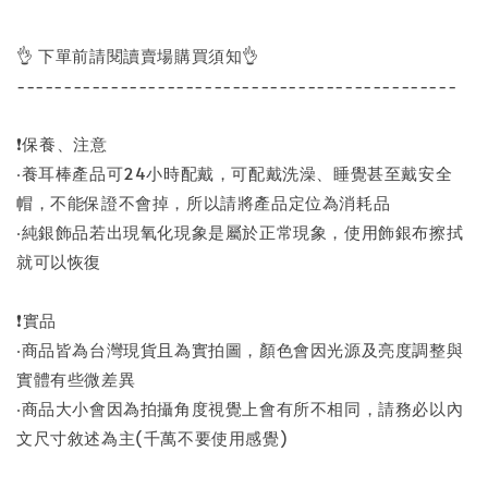
👌 下單前請閱讀賣場購買須知👌
-----------------------------------------------
❗保養、注意
‧養耳棒產品可24小時配戴，可配戴洗澡、睡覺甚至戴安全
帽，不能保證不會掉，所以請將產品定位為消耗品
‧純銀飾品若出現氧化現象是屬於正常現象，使用飾銀布擦拭
就可以恢復
❗實品
‧商品皆為台灣現貨且為實拍圖，顏色會因光源及亮度調整與
實體有些微差異
‧商品大小會因為拍攝角度視覺上會有所不相同，請務必以內
文尺寸敘述為主(千萬不要使用感覺)