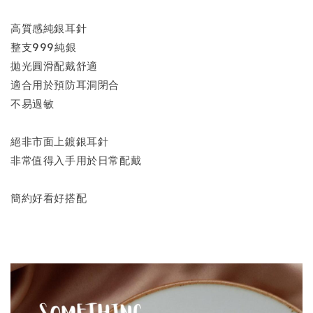
高質感純銀耳針
整支999純銀
拋光圓滑配戴舒適
適合用於預防耳洞閉合
不易過敏
絕非市面上鍍銀耳針
非常值得入手用於日常配戴
簡約好看好搭配