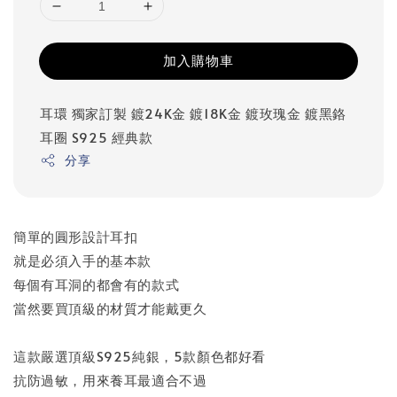
加入購物車
耳環
獨家訂製
鍍24K金
鍍18K金
鍍玫瑰金
鍍黑鉻
耳圈
S925
經典款
分享
簡單的圓形設計耳扣
就是必須入手的基本款
每個有耳洞的都會有的款式
當然要買頂級的材質才能戴更久
這款嚴選頂級S925純銀，5款顏色都好看
抗防過敏，用來養耳最適合不過