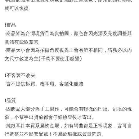
就可以恢復
❗實品
‧商品皆為台灣現貨且為實拍圖，顏色會因光源及亮度調整與
實體有些微差異
‧商品大小會因為拍攝角度視覺上會有所不相同，請務必以內
文尺寸敘述為主(千萬不要使用感覺)
❗不客製不改夾
‧皆不提供拆買、改耳環、客製化服務
❗品質
‧因飾品大部分為手工製作，可能會有輕微的凹痕、刮痕的現
象，小幫手出貨前都會仔細檢查後才寄出。
‧純銀耳針本質系屬軟金屬，如有彎曲都是正常現象，皆可自
行調整並不影響配戴！不屬於瑕疵或質量問題。