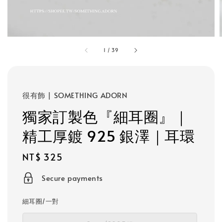
1
/
39
很有飾 | SOMETHING ADORN
獨家訂製色『細耳圈』｜
精工厚鍍 925 銀澤｜耳環
Regular
NT$ 325
price
Secure payments
細耳圈/一對