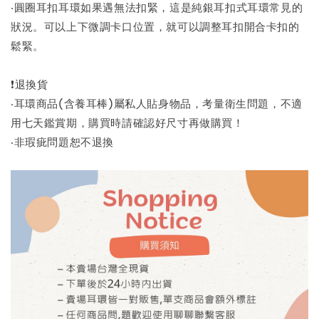
‧圓圈耳扣耳環如果遇無法扣緊，這是純銀耳扣式耳環常見的
狀況。可以上下微調卡口位置，就可以調整耳扣開合卡扣的
鬆緊。
❗退換貨
‧耳環商品(含養耳棒)屬私人貼身物品，考量衛生問題，不適
用七天鑑賞期，購買時請確認好尺寸再做購買！
‧非瑕疵問題恕不退換