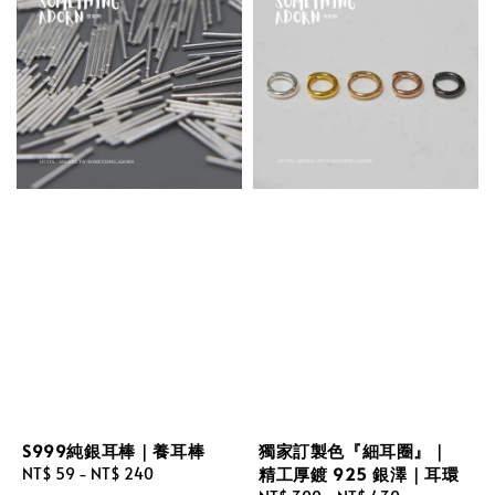
S999純銀耳棒｜養耳棒
獨家訂製色『細耳圈』｜
精工厚鍍 925 銀澤｜耳環
Regular
NT$ 59
-
NT$ 240