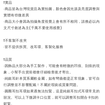
❗實品
‧商品皆為台灣現貨且為實拍圖，顏色會因光源及亮度調整與
實體有些微差異
‧商品大小會因為拍攝角度視覺上會有所不相同，請務必以內
文尺寸敘述為主(千萬不要使用感覺)
❗不客製不改夾
‧皆不提供拆買、改耳環、客製化服務
❗品質
‧因飾品大部分為手工製作，可能會有輕微的凹痕、刮痕的現
象，小幫手出貨前都會仔細檢查後才寄出。
‧純銀耳針本質系屬軟金屬，如有彎曲都是正常現象，皆可自
行調整並不影響配戴！不屬於瑕疵或質量問題。
‧圓圈耳扣耳環如果遇無法扣緊，這是純銀耳扣式耳環常見的
狀況。可以上下微調卡口位置，就可以調整耳扣開合卡扣的
鬆緊。