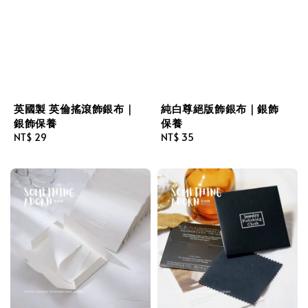
英國製 英倫搖滾飾銀布｜
純白尊絕版飾銀布｜銀飾
銀飾保養
保養
Regular
NT$ 29
Regular
NT$ 35
price
price