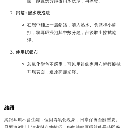
面，靜置幾分鐘後用水洗淨，再擦乾。
鋁箔+鹽水浸泡法
在碗中鋪上一層鋁箔，加入熱水、食鹽和小蘇
打，將耳環浸泡其中數分鐘，然後取出擦拭乾
淨。
使用拭銀布
若氧化變色不嚴重，可以用銀飾專用布輕輕擦拭
耳環表面，還原亮麗光澤。
結語
純銀耳環不會生鏽，但因為氧化現象，日常保養至關重要。
只要遵循以上清潔與存放技巧，您的純銀耳環就能長時間保