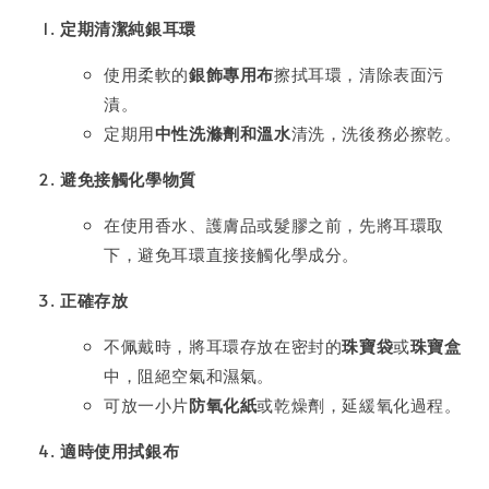
定期清潔純銀耳環
使用柔軟的
銀飾專用布
擦拭耳環，清除表面污
漬。
定期用
中性洗滌劑和溫水
清洗，洗後務必擦乾。
避免接觸化學物質
在使用香水、護膚品或髮膠之前，先將耳環取
下，避免耳環直接接觸化學成分。
正確存放
不佩戴時，將耳環存放在密封的
珠寶袋
或
珠寶盒
中，阻絕空氣和濕氣。
可放一小片
防氧化紙
或乾燥劑，延緩氧化過程。
適時使用拭銀布