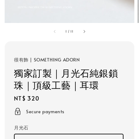
1
/
11
很有飾 | SOMETHING ADORN
獨家訂製｜月光石純銀鎖
珠｜頂級工藝｜耳環
Regular
NT$ 320
price
Secure payments
月光石