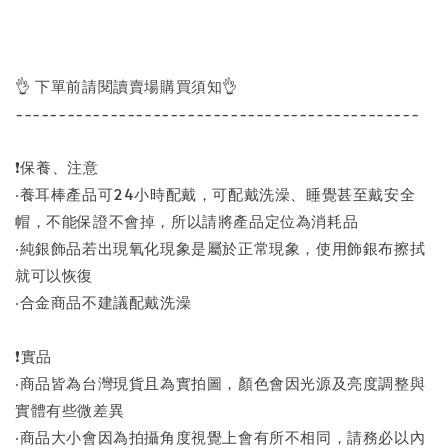
👌 下單前請閱讀賣場購買須知👌
-----------------------------------------------
❗保養、注意
‧養耳棒產品可24小時配戴，可配戴洗澡、睡覺甚至戴安全
帽，不能保證不會掉，所以請將產品定位為消耗品
‧純銀飾品若出現氧化現象是屬於正常現象，使用飾銀布擦拭
就可以恢復
‧合金商品不建議配戴洗澡
❗實品
‧商品皆為台灣現貨且為實拍圖，顏色會因光源及亮度調整與
實體有些微差異
‧商品大小會因為拍攝角度視覺上會有所不相同，請務必以內