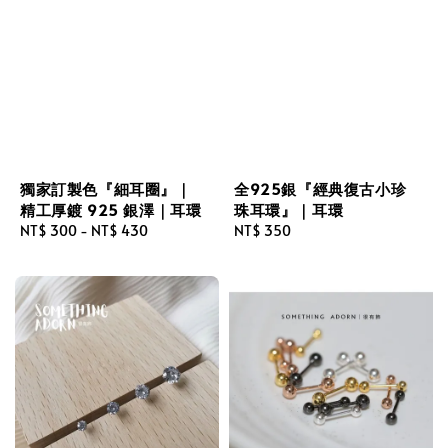
獨家訂製色『細耳圈』｜
全925銀『經典復古小珍
精工厚鍍 925 銀澤｜耳環
珠耳環』｜耳環
Regular
NT$ 300
-
NT$ 430
Regular
NT$ 350
price
price