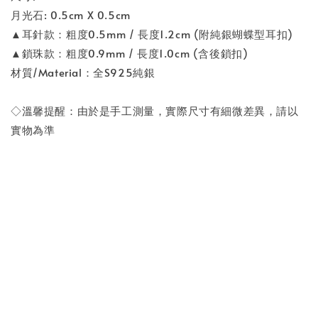
月光石: 0.5cm X 0.5cm
▲耳針款：粗度0.5mm / 長度1.2cm (附純銀蝴蝶型耳扣)
▲鎖珠款：粗度0.9mm / 長度1.0cm (含後鎖扣)
材質/Material：全S925純銀
◇溫馨提醒：由於是手工測量，實際尺寸有細微差異，請以
實物為準