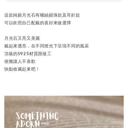
這款純銀月光石有螺絲鎖珠款及耳針款
可以依照自己配戴的喜好來做選擇
月光石又亮又美麗
戴起來透亮，在不同燈光下呈現不同的風采
頂級的S925材質跟做工
很難讓人不喜歡
快點收藏起來吧！