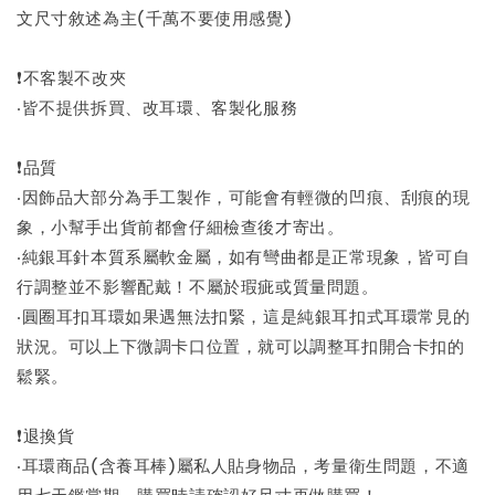
文尺寸敘述為主(千萬不要使用感覺)
❗不客製不改夾
‧皆不提供拆買、改耳環、客製化服務
❗品質
‧因飾品大部分為手工製作，可能會有輕微的凹痕、刮痕的現
象，小幫手出貨前都會仔細檢查後才寄出。
‧純銀耳針本質系屬軟金屬，如有彎曲都是正常現象，皆可自
行調整並不影響配戴！不屬於瑕疵或質量問題。
‧圓圈耳扣耳環如果遇無法扣緊，這是純銀耳扣式耳環常見的
狀況。可以上下微調卡口位置，就可以調整耳扣開合卡扣的
鬆緊。
❗退換貨
‧耳環商品(含養耳棒)屬私人貼身物品，考量衛生問題，不適
用七天鑑賞期，購買時請確認好尺寸再做購買！