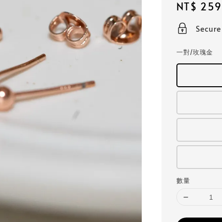
Regular
NT$ 259
price
Secur
一對/玫瑰金
數量