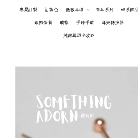
專屬訂製
訂製色
低敏耳環
養耳系列
韓系飾
銀飾保養
戒指
手鍊手環
耳夾轉換器
純銀耳環全攻略