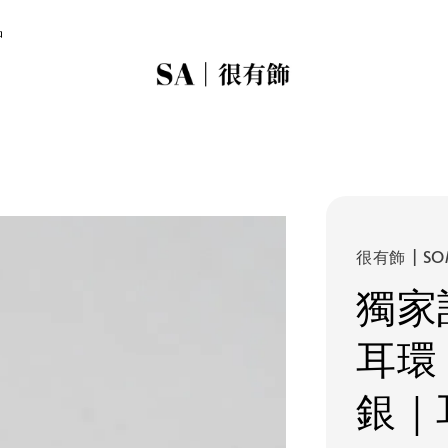
品
很有飾 | SO
獨家
耳環
銀｜