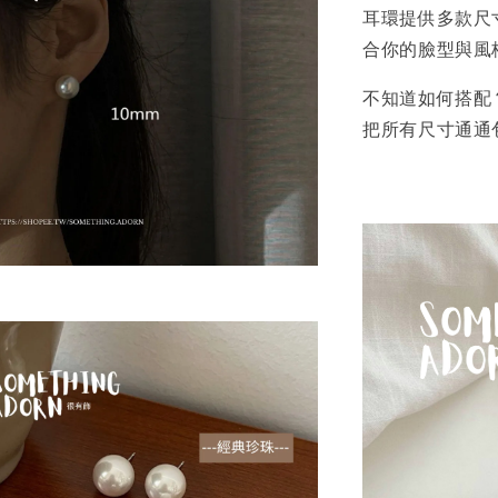
耳環提供多款尺寸
合你的臉型與風
不知道如何搭配
把所有尺寸通通