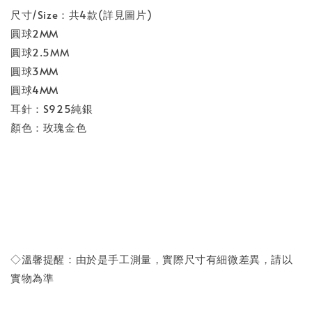
尺寸/Size：共4款(詳見圖片)
圓球2MM
圓球2.5MM
圓球3MM
圓球4MM
耳針：S925純銀
顏色：玫瑰金色
◇溫馨提醒：由於是手工測量，實際尺寸有細微差異，請以
實物為準