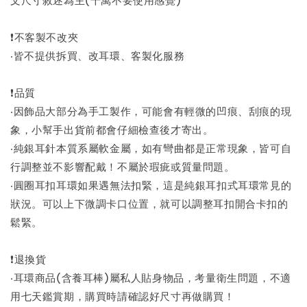
❗不客製不改夾
‧皆不提供拆買、改耳環、客製化服務
❗品質
‧因飾品大部分為手工製作，可能會有輕微的凹痕、刮痕的現
象，小幫手出貨前都會仔細檢查後才寄出。
‧純銀耳針本質系屬軟金屬，如有彎曲都是正常現象，皆可自
行調整並不影響配戴！不屬於瑕疵或質量問題。
‧圓圈耳扣耳環如果遇無法扣緊，這是純銀耳扣式耳環常見的
狀況。可以上下微調卡口位置，就可以調整耳扣開合卡扣的
鬆緊。
❗退換貨
‧耳環商品(含養耳棒)屬私人貼身物品，考量衛生問題，不適
用七天鑑賞期，購買時請確認好尺寸再做購買！