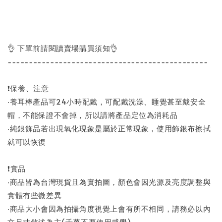
👌 下單前請閱讀賣場購買須知👌
-----------------------------------------------
❗保養、注意
‧養耳棒產品可24小時配戴，可配戴洗澡、睡覺甚至戴安全
帽，不能保證不會掉，所以請將產品定位為消耗品
‧純銀飾品若出現氧化現象是屬於正常現象，使用飾銀布擦拭
就可以恢復
❗實品
‧商品皆為台灣現貨且為實拍圖，顏色會因光源及亮度調整與
實體有些微差異
‧商品大小會因為拍攝角度視覺上會有所不相同，請務必以內
文尺寸敘述為主(千萬不要使用感覺)