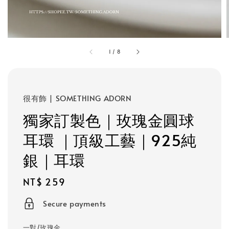
1
/
8
很有飾 | SOMETHING ADORN
獨家訂製色｜玫瑰金圓球
耳環 ｜頂級工藝｜925純
銀｜耳環
Regular
NT$ 259
price
Secure payments
一對/玫瑰金